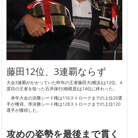
藤田12位、3連覇ならず
大会3連覇がかかっていた昨年の王者藤田大(横浜)は12位、4
度目の王者を狙った石井保行(相模原)は14位に終わった。
来年大会の決勝シード権は116ストロークまでの上位20選
手が獲得。準決勝シード権は128ストロークまでの上位120
選手が獲得した。
攻めの姿勢を最後まで貫く