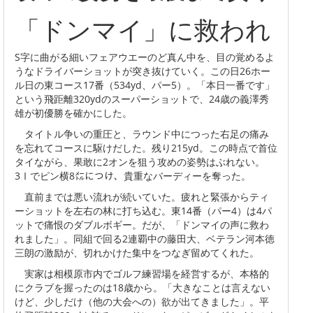
「ドンマイ」に救われ
S字に曲がる細いフェアウエーのど真ん中を、目の覚めるよ
うなドライバーショットが突き抜けていく。この日26ホー
ル日の東コース17番（534yd、パー5）。「本日一番です」
という飛距離320ydのスーパーショットで、24歳の義澤秀
雄が初優勝を確かにした。
タイトル争いの重圧と、ラウンド中につった右足の痛み
を忘れてコースに駆けだした。残り215yd。この時点で首位
タイながら、果敢に2オンを狙う攻めの姿勢はぶれない。
3Ⅰでピン横8㍍につけ、貴重なバーディーを奪った。
直前までは悪い流れが続いていた。疲れと緊張からティ
ーショットを左右の林に打ち込む。東14番（パー4）は4パ
ットで痛恨のダブルボギー。だが、「ドンマイの声に救わ
れました」。同組で回る2連覇中の藤田大、ベテラン河本徳
三朗の激励が、切れかけた集中をつなぎ留めてくれた。
実家は相模原市内でゴルフ練習場を経営するが、本格的
にクラブを握ったのは18歳から。「大きなことは言えない
けど、少しだけ（他の大会への）欲が出てきました」。平