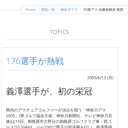
Home
競技一覧
神奈川アマ
05県アマ 決勝相模原 東西
TOPICS
176選手が熱戦
2005/6/13 (月)
義澤選手が、初の栄冠
県内のアマチュアゴルファーが頂点を競う「神奈川アマ
2005」(県ゴルフ協会主催、神奈川新聞社、テレビ神奈川共
催)は13日、相模原市大野台の相模原ゴルフクラブ東・西コ
ース(10,504yd、パー108)で男子の部決勝を行い、義澤秀雄