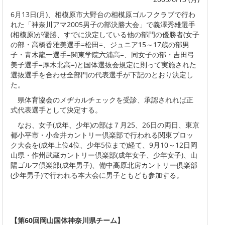
6月13日(月)、相模原市大野台の相模原ゴルフクラブで行わ
れた「神奈川アマ2005男子の部決勝大会」で義澤秀雄選手
(相模原)が優勝、すでに決定している他の部門の優勝者(女子
の部・高橋香雅美選手=松田=、ジュニア15～17歳の部男
子・青木龍一選手=関東学院六浦高=、同女子の部・吉田弓
美子選手=厚木北高=)と国体選抜会規定に則って実施された
選抜選手を合わせ全部門の代表選手が下記のとおり決定し
た。
県体育協会のメヂカルチェックを受診、承認されれば正
式代表選手として決定する。
なお、女子(成年、少年)の部は７月25、26日の両日、東京
都小平市・小金井カントリー倶楽部で行われる関東ブロッ
ク大会を(成年上位4位、少年5位まで)経て、9月10～12日岡
山県・作州武蔵カントリー倶楽部(成年女子、少年女子)、山
陽ゴルフ倶楽部(成年男子)、備中高原北房カントリー倶楽部
(少年男子)で行われる本大会に男子ともども参加する。
【第
60回岡山国体神奈川県チーム】