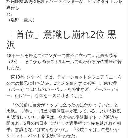
均飛距離280ydを誇るハードヒッターが、ビッグタイトルを
獲得し
た。
（塩野 圭太）
「首位」意識し崩れ2位 黒
沢
18ホールを終えて4アンダーで首位に立っていた黒沢恭孝
（28）。そこからのラスト9ホールで追われる身の重圧に苦
しんだ。
東10番（パー4）では、ティーショットをフェアウエー右
の木の根元に打ち込み、2オンを狙えずにボギー。東17番
（パー5）では1㍍のバーパットを外すなど、ノーバーディ
ー、6ボギー。貯金を一気に吐き出した。
「休憩前に自分がトップに立ったのは分かっていた」と
黒沢。同時に「1打差で義澤選手が追っている」という状況
も認識していた。義澤は、今大会の準決勝でトップ通過を
阻まれ、5月の東日本パブリック選手権でも先を越された相
手。意識もないはずがなかった。「今度こそは」の思いが
ショット、パットを微妙に狂わせた。