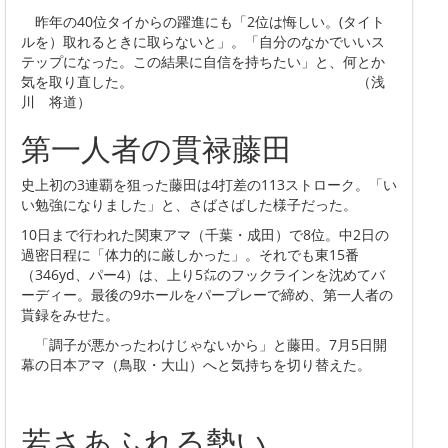
昨年の40位タイからの躍進にも「2位は悔しい。(タイト
ルを）取れるときに取らないと」。「自分のなかでいいス
テップになった。この結果に自信を持ちたい」と、何とか
気を取り直した。 （浅
川 将道）
第一人者の貫禄藤田
史上初の3連覇を狙った藤田は4打差の113ストローク。「い
い勉強になりました」と、さばさばした様子だった。
10日まで行われた関東アマ（千葉・成田）で8位。中2日の
過密日程に「体力的に厳しかった」。それでも東15番
（346yd、パー4）は、上り5㍍のフックラインを沈めてバ
ーディー。最後の9ホールをパープレーで締め、第一人者の
貰録をみせた。
「調子が悪かったわけじゃないから」と藤田。7月5日開
幕の日本アマ（鳥取・大山）へと気持ちを切り替えた。
若さあふれる勢い