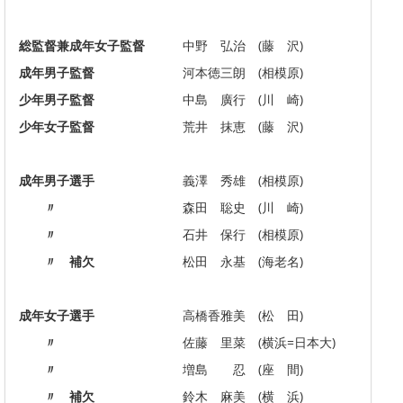
総監督兼成年女子監督
中野 弘治 (藤 沢)
成年男子監督
河本徳三朗 (相模原)
少年男子監督
中島 廣行 (川 崎)
少年女子監督
荒井 抹恵 (藤 沢)
成年男子選手
義澤 秀雄 (相模原)
〃
森田 聡史 (川 崎)
〃
石井 保行 (相模原)
〃 補欠
松田 永基 (海老名)
成年女子選手
高橋香雅美 (松 田)
〃
佐藤 里菜 (横浜=日本大)
〃
増島 忍 (座 間)
〃 補欠
鈴木 麻美 (横 浜)