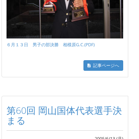
６月１３日 男子の部決勝 相模原G.C.(PDF)
記事ページへ
第60回 岡山国体代表選手決
まる
2005/6/13 (月)