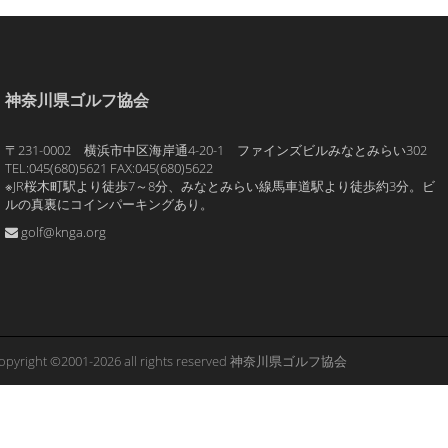
神奈川県ゴルフ協会
〒231-0002 横浜市中区海岸通4-20-1 ファインズビルみなとみらい302
TEL:045(680)5621 FAX:045(680)5622
※JR桜木町駅より徒歩7～8分、みなとみらい線馬車道駅より徒歩約3分。ビ
ルの真裏にコインパーキングあり。
golf@knga.org
opyright ©2001-2026 all rights reserved 神奈川県ゴルフ協会