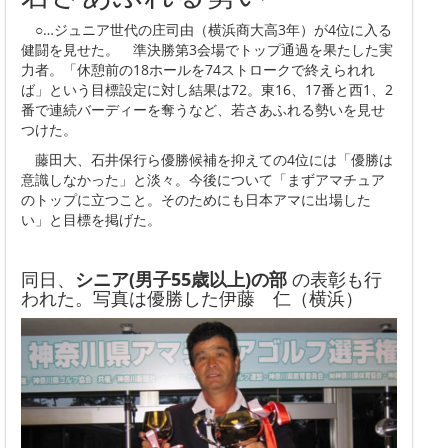
○…ジュニア世代の庄司由（横浜商大高3年）が4位に入る
健闘を見せた。 準決勝第3会場でトップ通過を果たした実
力者。「休憩前の18ホールを74ストロークで終えられれ
ば」という目標設定に対し結果は72。東16、17番と西1、2
番で連続バーディーを奪うなど、若さあふれる勢いを見せ
つけた。
藤田大、石井保行ら優勝候補を抑えての4位には「優勝は
意識しなかった」と淡々。今後について「まずアマチュア
のトップに立つこと。そのためにも日本アマに出場した
い」と目標を掲げた。
同日、
シニア(男子55歳以上)の部
の表彰も行
われた。写真は優勝した伊藤 仁（横浜）