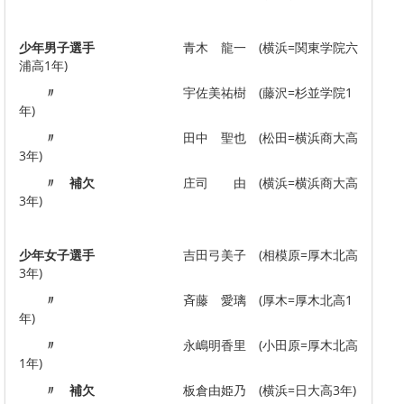
少年男子選手
青木 龍一 (横浜=関東学院六
浦高1年)
〃
宇佐美祐樹 (藤沢=杉並学院1
年)
〃
田中 聖也 (松田=横浜商大高
3年)
〃 補欠
庄司 由 (横浜=横浜商大高
3年)
少年女子選手
吉田弓美子 (相模原=厚木北高
3年)
〃
斉藤 愛璃 (厚木=厚木北高1
年)
〃
永嶋明香里 (小田原=厚木北高
1年)
〃 補欠
板倉由姫乃 (横浜=日大高3年)