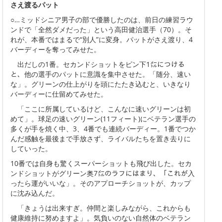
さえ渡るパット
○…ミッドシニア男子の部で優勝したのは、前日の練習ラウ
ンドで「全然ダメだった」という高田健治選手（70）。そ
れが、本番ではまるで“別人”に変身。パットがさえ渡り、4
バーディーを奪ってみせた。
出だしの1番。セカンドショットをピン下1㍍につける
と、他の選手のパットに意識を集中させた。「随分、速い
な」。グリーンの仕上がりを頭にたたき込むと、いきなり
バーディーに仕留めてみせた。
「ここに所属しているけど、こんなに速いグリーンは初
めて」。球足の速いグリーン(11フィート)にベテラン選手の
多くが手を焼く中、3、4番でも連続バーディー。1番でつか
んだ感触を最後まで手放さず、ライバルたちを置き去りに
していった。
10番では自身も驚くスーパーショットも飛び出した。セカ
ンドショットがグリーン奥7㍍のラフにはまり、「これが入
ったら運がいいな」。そのアプローチショットが、カップ
に沈み込んだ。
「きょうは出来すぎ。仲間と楽しみながら、これからも
健康維持に努めますよ」。気負いのない自然体のベテラン