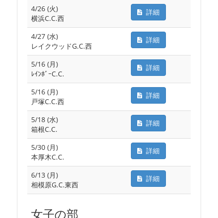
4/26 (火)
詳細
横浜C.C.西
4/27 (水)
詳細
レイクウッドG.C.西
5/16 (月)
詳細
ﾚｲﾝﾎﾞｰC.C.
5/16 (月)
詳細
戸塚C.C.西
5/18 (水)
詳細
箱根C.C.
5/30 (月)
詳細
本厚木C.C.
6/13 (月)
詳細
相模原G.C.東西
女子の部