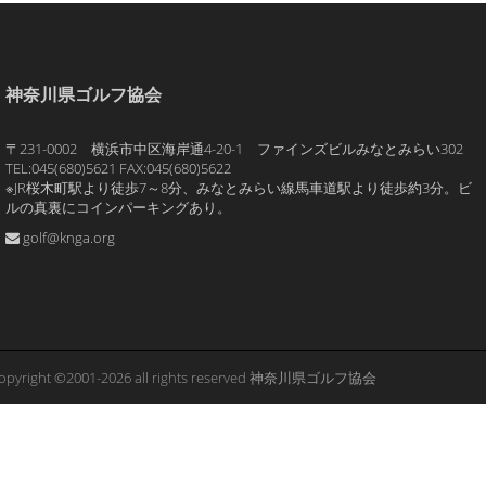
神奈川県ゴルフ協会
〒231-0002 横浜市中区海岸通4-20-1 ファインズビルみなとみらい302
TEL:045(680)5621 FAX:045(680)5622
※JR桜木町駅より徒歩7～8分、みなとみらい線馬車道駅より徒歩約3分。ビ
ルの真裏にコインパーキングあり。
golf@knga.org
opyright ©2001-2026 all rights reserved 神奈川県ゴルフ協会