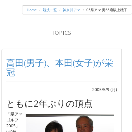
Home
競技一覧
神奈川アマ
05県アマ 男65歳以上磯子
TOPICS
高田(男子)、本田(女子)が栄
冠
2005/5/9 (月)
ともに2年ぶりの頂点
「県アマ
ゴルフ
2005」
は9日、