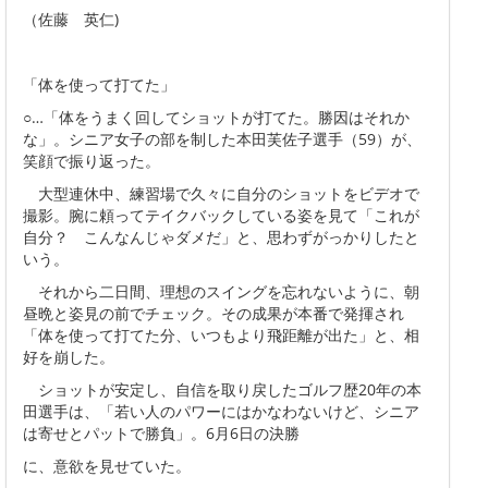
（佐藤 英仁)
「体を使って打てた」
○…「体をうまく回してショットが打てた。勝因はそれか
な」。シニア女子の部を制した本田芙佐子選手（59）が、
笑顔で振り返った。
大型連休中、練習場で久々に自分のショットをビデオで
撮影。腕に頼ってテイクバックしている姿を見て「これが
自分？ こんなんじゃダメだ」と、思わずがっかりしたと
いう。
それから二日間、理想のスイングを忘れないように、朝
昼晩と姿見の前でチェック。その成果が本番で発揮され
「体を使って打てた分、いつもより飛距離が出た」と、相
好を崩した。
ショットが安定し、自信を取り戻したゴルフ歴20年の本
田選手は、「若い人のパワーにはかなわないけど、シニア
は寄せとパットで勝負」。6月6日の決勝
に、意欲を見せていた。