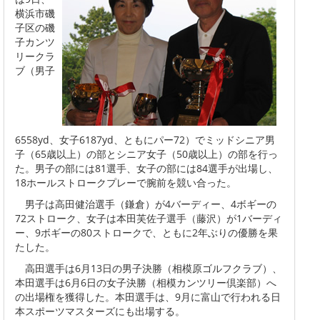
横浜市磯
子区の磯
子カンツ
リークラ
ブ（男子
6558yd、女子6187yd、ともにパー72）でミッドシニア男
子（65歳以上）の部とシニア女子（50歳以上）の部を行っ
た。男子の部には81選手、女子の部には84選手が出場し、
18ホールストロークプレーで腕前を競い合った。
男子は高田健治選手（鎌倉）が4バーディー、4ボギーの
72ストローク、女子は本田芙佐子選手（藤沢）が1バーディ
ー、9ボギーの80ストロークで、ともに2年ぶりの優勝を果
たした。
高田選手は6月13日の男子決勝（相模原ゴルフクラブ）、
本田選手は6月6日の女子決勝（相模カンツリー倶楽部）へ
の出場権を獲得した。本田選手は、9月に富山で行われる日
本スポーツマスターズにも出場する。