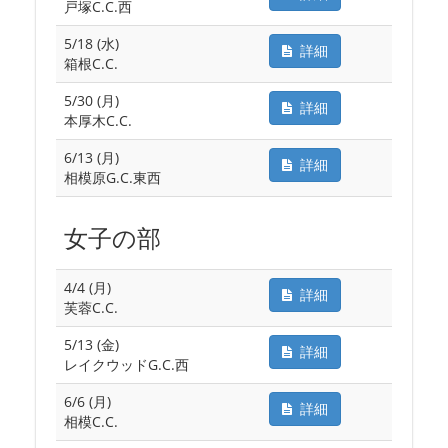
戸塚C.C.西
5/18 (水)
詳細
箱根C.C.
5/30 (月)
詳細
本厚木C.C.
6/13 (月)
詳細
相模原G.C.東西
女子の部
4/4 (月)
詳細
芙蓉C.C.
5/13 (金)
詳細
レイクウッドG.C.西
6/6 (月)
詳細
相模C.C.