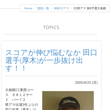
Home
競技一覧
神奈川アマ
05県アマ 第8予選大相模
TOPICS
スコアが伸び悩むなか 田口
選手(厚木)が一歩抜け出
す！！
2005/4/25 (月)
大相模CC東西コー
ス ６８１２ヤー
ド パー７２
県アマ出場3年ぶりの
田口光恵（厚木）は