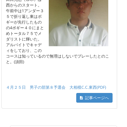
西からのスタート。
午前中は1アンダー３
５で折り返し東はボ
ギーが先行したもの
の4ボギー４０にまと
めトータル７５でメ
ダリストに輝いた。
アルバイトでキャデ
ィをしており、この
コースは知っているので無理はしないでプレーしたとのこ
と。(須田)
４月２５日 男子の部第８予選会 大相模C.C.東西(PDF)
記事ページへ