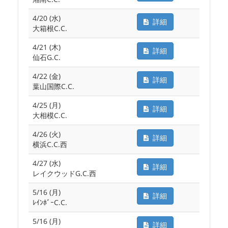
4/20 (水)
詳細
大箱根C.C.
4/21 (木)
詳細
仙石G.C.
4/22 (金)
詳細
葉山国際C.C.
4/25 (月)
詳細
大相模C.C.
4/26 (火)
詳細
横浜C.C.西
4/27 (水)
詳細
レイクウッドG.C.西
5/16 (月)
詳細
ﾚｲﾝﾎﾞｰC.C.
5/16 (月)
詳細