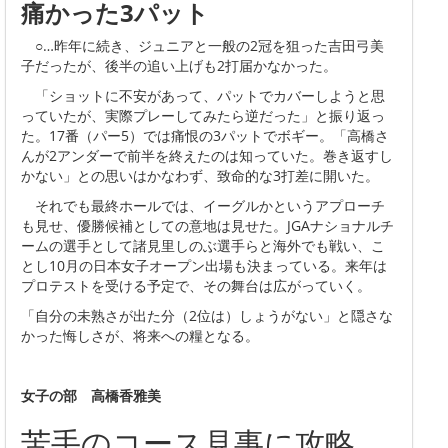
痛かった3パット
○…昨年に続き、ジュニアと一般の2冠を狙った吉田弓美
子だったが、後半の追い上げも2打届かなかった。
「ショットに不安があって、パットでカバーしようと思
っていたが、実際プレーしてみたら逆だった」と振り返っ
た。17番（パー5）では痛恨の3パットでボギー。「高橋さ
んが2アンダーで前半を終えたのは知っていた。巻き返すし
かない」との思いはかなわず、致命的な3打差に開いた。
それでも最終ホールでは、イーグルかというアプローチ
も見せ、優勝候補としての意地は見せた。JGAナショナルチ
ームの選手として諸見里しのぶ選手らと海外でも戦い、こ
とし10月の日本女子オープン出場も決まっている。来年は
プロテストを受ける予定で、その舞台は広がっていく。
「自分の未熟さが出た分（2位は）しょうがない」と隠さな
かった悔しさが、将来への糧となる。
女子の部 高橋香雅美
苦手のコース見事に攻略