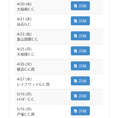
4/20 (水)
詳細
大箱根C.C.
4/21 (木)
詳細
仙石G.C.
4/22 (金)
詳細
葉山国際C.C.
4/25 (月)
詳細
大相模C.C.
4/26 (火)
詳細
横浜C.C.西
4/27 (水)
詳細
レイクウッドG.C.西
5/16 (月)
詳細
ﾚｲﾝﾎﾞｰC.C.
5/16 (月)
詳細
戸塚C.C.西