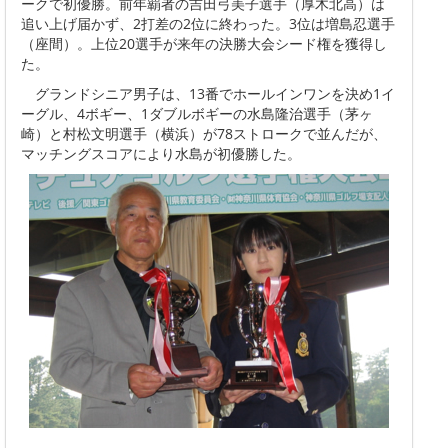
ークで初優勝。前年覇者の吉田弓美子選手（厚木北高）は
追い上げ届かず、2打差の2位に終わった。3位は増島忍選手
（座間）。上位20選手が来年の決勝大会シード権を獲得し
た。
グランドシニア男子は、13番でホールインワンを決め1イ
ーグル、4ボギー、1ダブルボギーの水島隆治選手（茅ヶ
崎）と村松文明選手（横浜）が78ストロークで並んだが、
マッチングスコアにより水島が初優勝した。