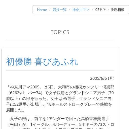
Home
競技一覧
神奈川アマ
05県アマ 決勝相模
TOPICS
初優勝 喜びあふれ
2005/6/6 (月)
「神奈川アマ2005」は6日、大和市の相模カンツリー倶楽部
（6262yd、パー74）で女子決勝とグランドシニア男子（70
歳以上）の部を行った。女子は95選手、グランドシニア男
子は52選手が出場し、18ホールストロークプレーで熱戦を
展開した。
女子の部は、前半を2アンダーで回った高橋香雅美選手
（松田）が、1イーグル、4バーディー、5ボギーの73ストロ