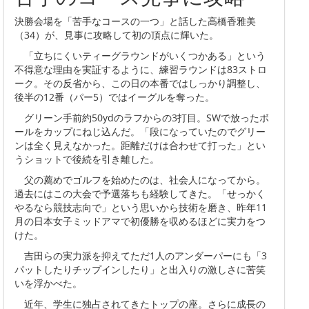
決勝会場を「苦手なコースの一つ」と話した高橋香雅美
（34）が、見事に攻略して初の頂点に輝いた。
「立ちにくいティーグラウンドがいくつかある」という
不得意な理由を実証するように、練習ラウンドは83ストロ
ーク。その反省から、この日の本番ではしっかり調整し、
後半の12番（パー5）ではイーグルを奪った。
グリーン手前約50ydのラフからの3打目。SWで放ったボ
ールをカップにねじ込んだ。「段になっていたのでグリー
ンは全く見えなかった。距離だけは合わせて打った」とい
うショットで後続を引き離した。
父の薦めでゴルフを始めたのは、社会人になってから。
過去にはこの大会で予選落ちも経験してきた。「せっかく
やるなら競技志向で」という思いから技術を磨き、昨年11
月の日本女子ミッドアマで初優勝を収めるほどに実力をつ
けた。
吉田らの実力派を抑えてただ1人のアンダーパーにも「3
パットしたりチップインしたり」と出入りの激しさに苦笑
いを浮かべた。
近年、学生に独占されてきたトップの座。さらに成長の