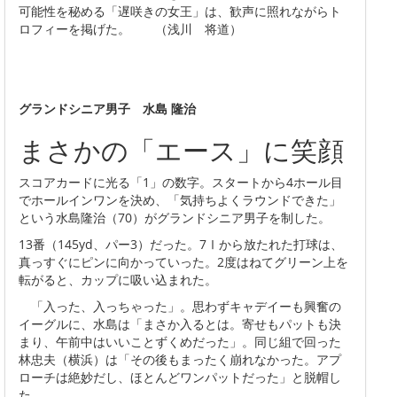
可能性を秘める「遅咲きの女王」は、歓声に照れながらト
ロフィーを掲げた。 （浅川 将道）
グランドシニア男子 水島 隆治
まさかの「エース」に笑顔
スコアカードに光る「1」の数字。スタートから4ホール目
でホールインワンを決め、「気持ちよくラウンドできた」
という水島隆治（70）がグランドシニア男子を制した。
13番（145yd、パー3）だった。7Ⅰから放たれた打球は、
真っすぐにピンに向かっていった。2度はねてグリーン上を
転がると、カップに吸い込まれた。
「入った、入っちゃった」。思わずキャデイーも興奮の
イーグルに、水島は「まさか入るとは。寄せもパットも決
まり、午前中はいいことずくめだった」。同じ組で回った
林忠夫（横浜）は「その後もまったく崩れなかった。アプ
ローチは絶妙だし、ほとんどワンパットだった」と脱帽し
た。