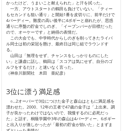
かったけど、うまいこと耐えられた」と汗を拭った。
一方、アウトスタートの鶴田も負けていない。「ティー
もセカンドも狙い通り」と開始1番を皮切りに、前半だけで
4バーディー。難度の高い後半に4ボギーと崩れたが、思惑
通りに序盤の貯金でしのぎ、「イーブンパーが目標だった
ので、オーケーです」と納得の表情だ。
この大会でも、中学時代からしのぎを削ってきたライバ
ル同士は初の栄冠を懸け、最終日は同じ組でラウンドす
る。
山田は「無理をせず、チャンスをしっかりものにした
い」と謙虚に話し、鶴田は「スコアは気にせず、自分のゴ
ルフをするだけ」と迷いなく言った。
（神奈川新聞社 木田 亜紀彦）
3位に漂う満足感
○…2オーバーで3位につけた金子と森山はともに満足感を
漂わせた。2000、12年の王者で47歳の金子は「上出来。調
子が良かったわけではないので、我慢するのに必死だっ
た」と話す。桐蔭学園中3年の森山は4バーディー、6ボギー
と出入りが激しかったが「最初の貯金が効いた」とまずま
ずといった表情だ。