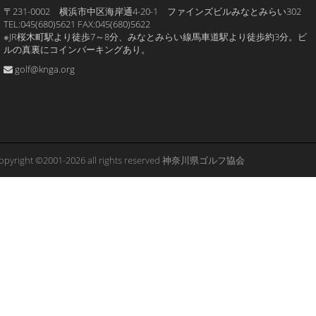
〒231-0002 横浜市中区海岸通4-20-1 ファインズビルみなとみらい302
TEL:045(680)5621 FAX:045(680)5622
※JR桜木町駅より徒歩7～8分、みなとみらい線馬車道駅より徒歩約3分。ビ
ルの真裏にコインパーキングあり。
golf@knga.org
opyright ©2001-2026 all rights reserved 神奈川県ゴルフ協会