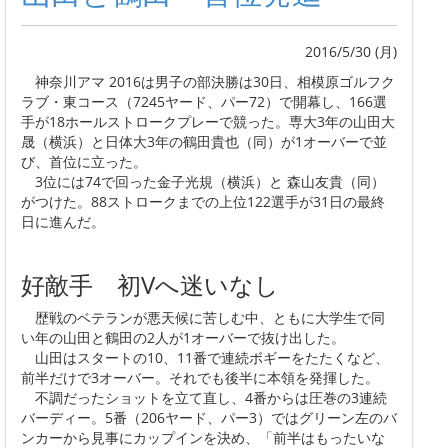
2016/5/30 (月)
神奈川アマ 2016は男子の部決勝は30日、相模原ゴルフク
ラブ・東コース（7245ヤード、パー72）で開幕し、166選
手が18ホールストロークプレーで競った。専大3年の山田大
晟（横浜）と日体大3年の鶴田貴也（同）が1オーバーで並
び、首位に立った。
3位には74で回った金子光規（横浜）と 森山友貴（同）
がつけた。88ストロークまでの上位122選手が31日の最終
日に進んだ。
好敵手 初Vへ迷いなし
歴戦のベテランが悪天候に苦しむ中、ともに大学生で同
い年の山田と鶴田の2人が1オーバーで抜け出した。
山田はスタートの10、11番で連続ボギーをたたくなど、
前半だけで3オーバー。それでも後半に本領を発揮した。
不調だったショットを立て直し、4番からは圧巻の3連続
バーディー。5番（206ヤード、パー3）ではグリーン左のバ
ンカーから見事にカップインを決め、「前半はもったいな