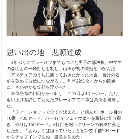
思い出の地 悲願達成
3年ぶりにプレーオフまでもつれた男子の部決勝。中学生
の森山との一騎打ちを制し、山田が初の栄冠をつかんだ。
「アマチュアのうちに勝っておきたかった大会。自分の名
前を刻めて自信につながる」。昨年22位タイからの躍進
に、さわやかな笑顔を浮かべた。
首位発進の初日から一転し、この日は4オーバー。ただ、
追い上げを許して迎えたプレーオフで21歳は真価を発揮し
た。
「ティーショットで全てが決まる」と踏んだ1ホール目の
10番（438ヤード、パー4）でフェアウエーを豪快に切り裂
き、残りは150ヤード。2打目を砲台グリーンの右奥に落と
したが、「あわよくば狙っていた」とピン左手前20ヤード
からチップインで沈め、勝負を決めた。