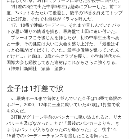
にはじかれる。3打目でグリーンに乗せたが後手に回った。
1打差の3位で出た中学3年生は懸命にプレーした。前半2
度、3パットをたたいて後退し、後半の16番を終えてトップ
とは2打差。それでも無欲がドラマを呼んだ。
17、18番で連続バーディー。それまで苦しんでいたパッ
トが思い通りの軌道を描き、最終盤で山田に追い付いた。
プレーオフこそ後じんを拝したが、初の中学生王者へあ
と一歩。その健闘は大いに大会を盛り上げた。「最後はず
っと心臓がばくばくしていた。最年少優勝を狙っていたん
だけど…」と森山。3歳からクラブを握り、小学校時代から
国際大会も経験してきた逸材はこれからさらに強くなる。
（神奈川新聞社 須藤 望夢）
金子は1打差で涙
○…最終ホールまで首位と並んでいた金子は18番で痛恨の
ボギー。2000、12年に王座に就いていた47歳は1打差で涙
をのんだ。
2打目がグリーン手前のバンカーに吸い込まれると、リカ
バリーも及ばなかった。ただ「最後のバンカーよりも、き
ょうはパットが入らなかったのが痛かった」と、後半14、
15番でのバーディーチャンスを逃したことを悔いた。