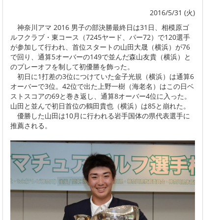
2016/5/31 (火)
神奈川アマ 2016 男子の部決勝最終日は31日、相模原ゴ
ルフクラブ・東コース（7245ヤード、パー72）で120選手
が参加して行われ、首位スタートの山田大晟（横浜）が76
で回り、通算5オーバーの149で並んだ森山友貴（横浜）と
のプレーオフを制して初優勝を飾った。
初日に1打差の3位につけていた金子光規（横浜）は通算6
オーバーで3位。42位で出た上野一樹（海老名）はこの日ベ
ストスコアの69と巻き返し、通算8オーバー4位に入った。
山田と並んで初日首位の鶴田貴也（横浜）は85と崩れた。
優勝した山田は10月に行われる岩手国体の県代表選手に
推薦される。