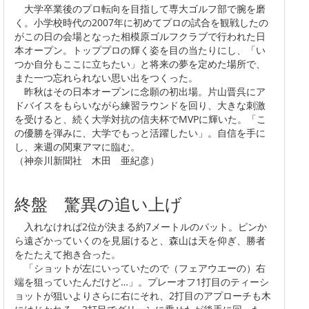
大学卒業後のプロ転向を目指して専大ゴルフ部で腕を磨
く。小学校時代の2007年に初めてプロの試合を観戦したの
がこの日の会場となった相模原ゴルフクラブで行われた日
本オープン。トッププロの輝く姿を目の当たりにし、「い
つか自分もここに立ちたい」と将来の夢を定めた場所で、
また一つ忘れられない思い出をつくった。
昨秋はその日本オープンに念願の初出場。片山晋呉にア
ドバイスをもらいながら練習ラウンドを回り、大きな刺激
を受けると、続く大学対抗の信夫杯でMVPに輝いた。「こ
の優勝を弾みに、大学でもっと活躍したい」。自信を手に
し、来週の関東アマに臨む。
（神奈川新聞社 木田 亜紀彦）
終盤 驚異の追い上げ
入れなければ2位が決まる約7メートルのパット。ピンか
ら遠ざかっていくのを見届けると、森山は天を仰ぎ、勝者
をたたえて抱き合った。
「ショットが左にいっていたので（フェアウエーの）右
端を狙っていたんだけど…」。プレーオフ1打目のティーシ
ョットが狙いよりさらに右にそれ、2打目のアプローチも木