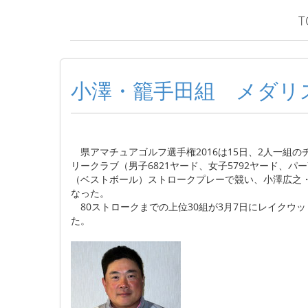
T
小澤・籠手田組 メダリ
県アマチュアゴルフ選手権2016は15日、2人一組
リークラブ（男子6821ヤード、女子5792ヤード、パー
（ベストボール）ストロークプレーで競い、小澤広之・
なった。
80ストロークまでの上位30組が3月7日にレイクウ
た。