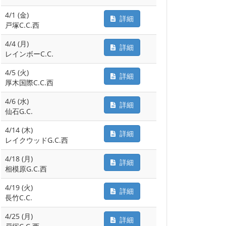
4/1 (金)
詳細
戸塚C.C.西
4/4 (月)
詳細
レインボーC.C.
4/5 (火)
詳細
厚木国際C.C.西
4/6 (水)
詳細
仙石G.C.
4/14 (木)
詳細
レイクウッドG.C.西
4/18 (月)
詳細
相模原G.C.西
4/19 (火)
詳細
長竹C.C.
4/25 (月)
詳細