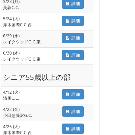
3/28 (月)
詳細
芙蓉C.C.
5/24 (火)
詳細
厚木国際C.C.西
6/29 (水)
詳細
レイクウッドG.C.東
6/30 (木)
詳細
レイクウッドG.C.東
シニア55歳以上の部
4/12 (火)
詳細
清川C.C.
4/22 (金)
詳細
小田急藤沢G.C.
4/26 (火)
詳細
厚木国際C.C.西