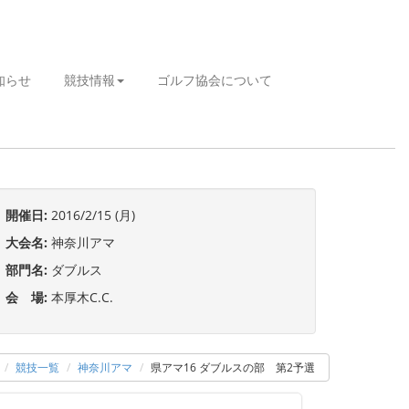
知らせ
競技情報
ゴルフ協会について
開催日:
2016/2/15 (月)
大会名:
神奈川アマ
部門名:
ダブルス
会 場:
本厚木C.C.
競技一覧
神奈川アマ
県アマ16 ダブルスの部 第2予選