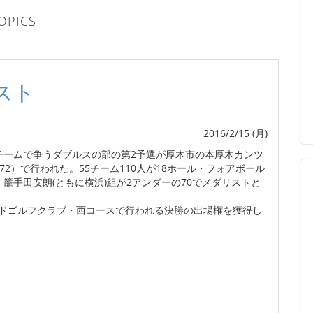
OPICS
スト
2016/2/15 (月)
のチームで争うダブルスの部の第2予選が厚木市の本厚木カンツ
72）で行われた。55チーム110人が18ホール・フォアボール
籠手田安朗(ともに横浜)組が2アンダーの70でメダリストと
ッドゴルフクラブ・西コースで行われる決勝の出場権を獲得し