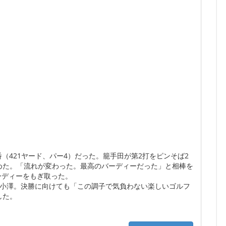
（421ヤード、パー4）だった。籠手田が第2打をピンそば2
めた。「流れが変わった。最高のバーディーだった」と相棒を
ーディーをもぎ取った。
小澤。決勝に向けても「この調子で気負わない楽しいゴルフ
した。