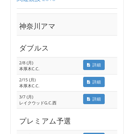
神奈川アマ
ダブルス
2/8 (月)
詳細
本厚木C.C.
2/15 (月)
詳細
本厚木C.C.
3/7 (月)
詳細
レイクウッドG.C.西
プレミアム予選