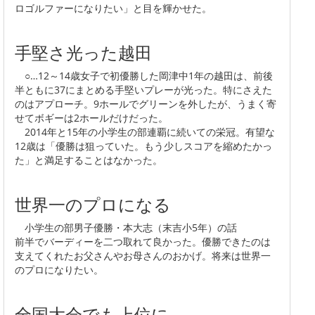
ロゴルファーになりたい」と目を輝かせた。
手堅さ光った越田
○…12～14歳女子で初優勝した岡津中1年の越田は、前後
半ともに37にまとめる手堅いプレーが光った。特にさえた
のはアプローチ。9ホールでグリーンを外したが、うまく寄
せてボギーは2ホールだけだった。
2014年と15年の小学生の部連覇に続いての栄冠。有望な
12歳は「優勝は狙っていた。もう少しスコアを縮めたかっ
た」と満足することはなかった。
世界一のプロになる
小学生の部男子優勝・本大志（末吉小5年）の話
前半でバーディーを二つ取れて良かった。優勝できたのは
支えてくれたお父さんやお母さんのおかげ。将来は世界一
のプロになりたい。
全国大会でも上位に