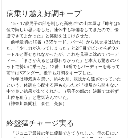
病乗り越え好調キープ
15～17歳男子の部を制した高校2年の山本屋は「昨年は5
位で悔しい思いをした。連休中も準備をしてきたので、優
勝できてよかった」と笑顔をはじけさせた。
前半最初の10番（365ヤード、パー4）から見せ場は訪れ
た。「少し力が入ってしまった」と2打目でピンから約9メ
ートルと寄せきれなかったが、これを見事に沈めてバーデ
ィー。「まさか入るとは思わなかった」と本人も驚きのパ
ットで勢いに乗った。12番、14番でもバーディーを奪って
前半は3アンダー。後半も好調をキープした。
昨年は肺気胸を患い、約4カ月、競技から遠ざかっていた
という。体調を心配する声もあったが「復帰から間もない
中で良い結果が出てくれた。（男子の部の）決勝では必ず
上位を狙う」と意気込んでいた。
（神奈川新聞社 倉住 亮多）
終盤猛チャージ実る
「ジュニア最後の年に優勝できてうれしい。母の日にい