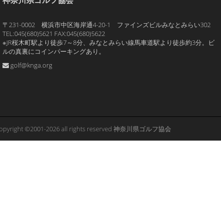
神奈川県ゴルフ協会
〒231-0002 横浜市中区海岸通4-20-1 ファインズビルみなとみらい302
TEL:045(680)5621 FAX:045(680)5622
※JR桜木町駅より徒歩7～8分、みなとみらい線馬車道駅より徒歩約3分。ビ
ルの真裏にコインパーキングあり。
golf@knga.org
opyright ©2001-2026 all rights reserved 神奈川県ゴルフ協会