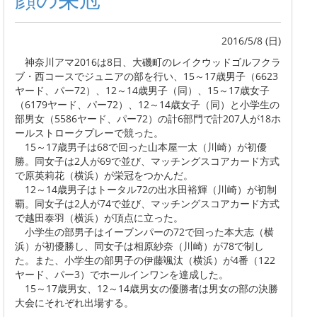
2016/5/8 (日)
神奈川アマ2016は8日、大磯町のレイクウッドゴルフクラ
ブ・西コースでジュニアの部を行い、15～17歳男子（6623
ヤード、パー72）、12～14歳男子（同）、15～17歳女子
（6179ヤード、パー72）、12～14歳女子（同）と小学生の
部男女（5586ヤード、パー72）の計6部門で計207人が18ホ
ールストロークプレーで競った。
15～17歳男子は68で回った山本屋一太（川崎）が初優
勝。同女子は2人が69で並び、マッチングスコアカード方式
で原英莉花（横浜）が栄冠をつかんだ。
12～14歳男子はトータル72の出水田裕輝（川崎）が初制
覇。同女子は2人が74で並び、マッチングスコアカード方式
で越田泰羽（横浜）が頂点に立った。
小学生の部男子はイーブンパーの72で回った本大志（横
浜）が初優勝し、同女子は相原紗奈（川崎）が78で制し
た。また、小学生の部男子の伊藤颯汰（横浜）が4番（122
ヤード、パー3）でホールインワンを達成した。
15～17歳男女、12～14歳男女の優勝者は男女の部の決勝
大会にそれぞれ出場する。