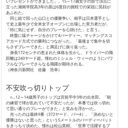
いプレゼントができました」。15～17歳女子の部で頂点に
立った湘南学院高3年の原は6度目の挑戦での栄冠に笑顔が
あふれた。
同じ組で回った山口との優勝争い。相手は日本選手とし
て史上最年少で全米女子オープンに出場した実力者だが、
「特に気にせず、自分のプレーを心掛けた」と言う。
終盤に猛チャージをかけて4バーディー。マッチングスコ
アカード方式での勝利につながった。「最後まで集中を切
らさずプレーできた」と満足げに振り返った。
身長172センチの恵まれた体格を生かし、ドライバーの飛
距離は240ヤード超。憧れのミシェル・ウィーのようにパワ
フルなプレーでさらなる飛躍が期待される。
（神奈川新聞社 佐藤 浩幸）
不安吹っ切りトップ
○…12～14歳男子のトップは宮前平中3年の出水田。「朝
の練習で球が乱れていて不安だったが、本番では吹っ切れ
て思い通りのプレーができた」と笑みを浮かべた。
光ったのは最終9番（372ヤード、パー4）。「決めないと
優勝はないと思った」という5メートルのバーディーパット
をきっちり決めた。憧れは松山英樹。「世界で活躍するプ