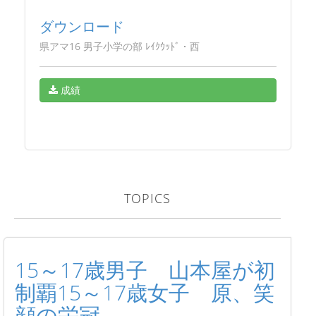
ダウンロード
県アマ16 男子小学の部 ﾚｲｸｳｯﾄﾞ・西
成績
TOPICS
15～17歳男子 山本屋が初
制覇15～17歳女子 原、笑
顔の栄冠