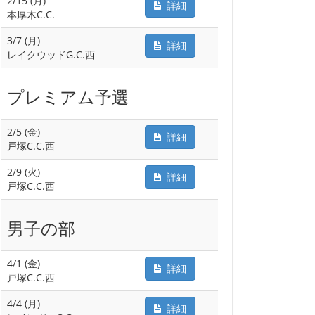
2/15 (月)
詳細
本厚木C.C.
3/7 (月)
詳細
レイクウッドG.C.西
プレミアム予選
2/5 (金)
詳細
戸塚C.C.西
2/9 (火)
詳細
戸塚C.C.西
男子の部
4/1 (金)
詳細
戸塚C.C.西
4/4 (月)
詳細