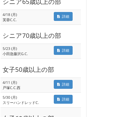
シニア65歳以上の部
4/18 (月)
詳細
芙蓉C.C.
シニア70歳以上の部
5/23 (月)
詳細
小田急藤沢G.C.
女子50歳以上の部
4/11 (月)
詳細
戸塚C.C.西
5/30 (月)
詳細
スリーハンドレッドC.