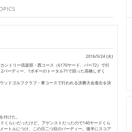
OPICS
2016/5/24 (火)
際カントリー倶楽部・西コース（6170ヤード、パー72）で行
、2バーディー、1ボギーのトータル71で回った高橋しずく
イクウッドゴルフクラブ・東コースで行われる決勝大会進出を決
を付けた。
ヤードくらいだったけど、アゲンストだったので140ヤードくら
1メートルにつけ、この日二つ目のバーディー。後半にスコア