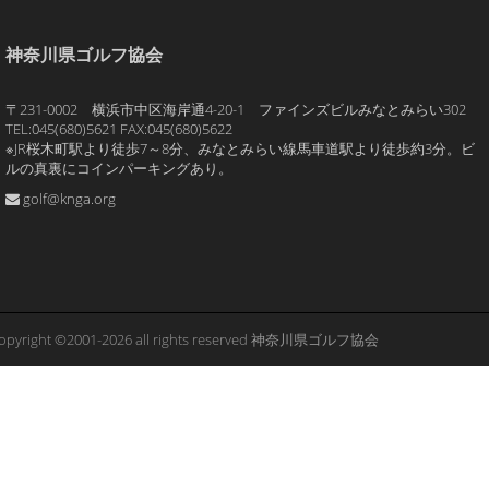
神奈川県ゴルフ協会
〒231-0002 横浜市中区海岸通4-20-1 ファインズビルみなとみらい302
TEL:045(680)5621 FAX:045(680)5622
※JR桜木町駅より徒歩7～8分、みなとみらい線馬車道駅より徒歩約3分。ビ
ルの真裏にコインパーキングあり。
golf@knga.org
opyright ©2001-2026 all rights reserved 神奈川県ゴルフ協会