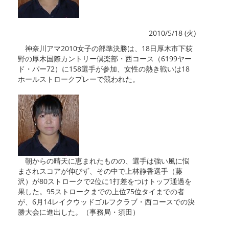
2010/5/18 (火)
神奈川アマ2010女子の部準決勝は、18日厚木市下荻
野の厚木国際カントリー倶楽部・西コース（6199ヤー
ド・パー72）に158選手が参加、女性の熱き戦いは18
ホールストロークプレーで競われた。
朝からの晴天に恵まれたものの、選手は強い風に悩
まされスコアが伸びず、その中で上林静香選手（藤
沢）が80ストロークで2位に1打差をつけトップ通過を
果した。95ストロークまでの上位75位タイまでの者
が、6月14レイクウッドゴルフクラブ・西コースでの決
勝大会に進出した。（事務局・須田）