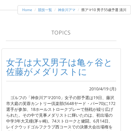
Home
競技一覧
神奈川アマ
県アマ10 男子55歳予選 清川
TOPICS
女子は大又男子は亀ヶ谷と
佐藤がメダリストに
2010/4/19 (月)
ゴルフの「神奈川アマ2010」女子の部予選は19日、藤沢
市大庭の芙蓉カントリー倶楽部(5648ヤード・パー70)に172
選手が参加、18ホールストロークプレーで熱戦が繰り広げ
られた。その中で見事メダリストに輝いたのは、初出場の
中学3年大又瞳(茅ヶ崎)。74ストロークと健闘。6月14日、
レイクウッドゴルフクラブ西コースでの決勝大会出場権を