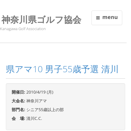
神奈川県ゴルフ協会
menu
Kanagawa Golf Association
県アマ10 男子55歳予選 清川
開催日:
2010/4/19 (月)
大会名:
神奈川アマ
部門名:
シニア55歳以上の部
会 場:
清川C.C.