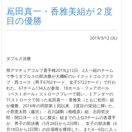
嶌田真一・香雅美組が２度
目の優勝
2019/3/12 (火)
ダブルス決勝
県アマチュアゴルフ選手権2019は12日、2人一組のチーム
で争うダブルスの部決勝が大磯町のレイクッドゴルフクラ
ブ・西コース（男子6702ヤード、女子5722ヤード）で行わ
れた。67チーム134人が参加、18ホール・フォアボール
（ベストボール）ストロークプレーで競い、１アンダーの
71ストロークで回った嶌田真一・香雅美（ともに松田）組
が優勝、2016年の同部第１回以来、2度目の栄冠に輝いた。
小菅憲太郎（藤沢）・石川誠剛（相模原）組、石田哲次
郎・関口洋一（ともに横浜）組までの上位3チームの各選手
が、男子の部決勝（5月28日から2日間）、女子の部決勝（6
月18日から2日間）の出場権を獲得した。また4～6位に入っ