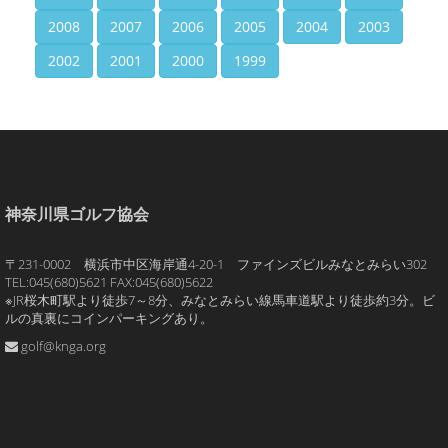
2008
2007
2006
2005
2004
2003
2002
2001
2000
1999
神奈川県ゴルフ協会
〒231-0002 横浜市中区海岸通4-20-1 ファインズビルみなとみらい302
TEL:045(680)5621 FAX:045(680)5622
※JR桜木町駅より徒歩7～8分、みなとみらい線馬車道駅より徒歩約3分。ビ
ルの真裏にコインパーキングあり。
golf@knga.org