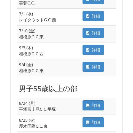
芙蓉C.C.
7/1 (水)
詳細
レイクウッドG.C.西
7/10 (金)
詳細
相模原G.C.東
9/3 (木)
詳細
相模原G.C.西
9/4 (金)
詳細
相模原G.C.東
男子55歳以上の部
8/24 (月)
詳細
平塚富士見C.C.平塚
8/25 (火)
詳細
厚木国際C.C.東