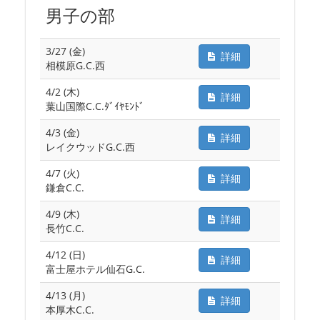
男子の部
3/27 (金)
詳細
相模原G.C.西
4/2 (木)
詳細
葉山国際C.C.ﾀﾞｲﾔﾓﾝﾄﾞ
4/3 (金)
詳細
レイクウッドG.C.西
4/7 (火)
詳細
鎌倉C.C.
4/9 (木)
詳細
長竹C.C.
4/12 (日)
詳細
富士屋ホテル仙石G.C.
4/13 (月)
詳細
本厚木C.C.