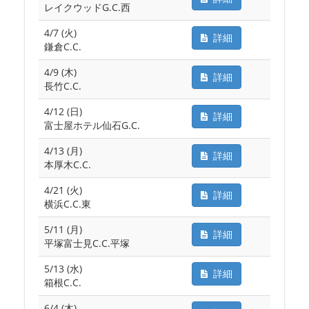
レイクウッドG.C.西
4/7 (火)
詳細
鎌倉C.C.
4/9 (木)
詳細
長竹C.C.
4/12 (日)
詳細
富士屋ホテル仙石G.C.
4/13 (月)
詳細
本厚木C.C.
4/21 (火)
詳細
横浜C.C.東
5/11 (月)
詳細
平塚富士見C.C.平塚
5/13 (水)
詳細
箱根C.C.
6/4 (木)