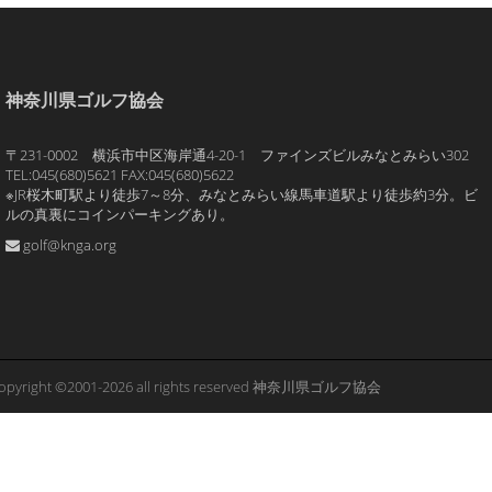
神奈川県ゴルフ協会
〒231-0002 横浜市中区海岸通4-20-1 ファインズビルみなとみらい302
TEL:045(680)5621 FAX:045(680)5622
※JR桜木町駅より徒歩7～8分、みなとみらい線馬車道駅より徒歩約3分。ビ
ルの真裏にコインパーキングあり。
golf@knga.org
opyright ©2001-2026 all rights reserved 神奈川県ゴルフ協会