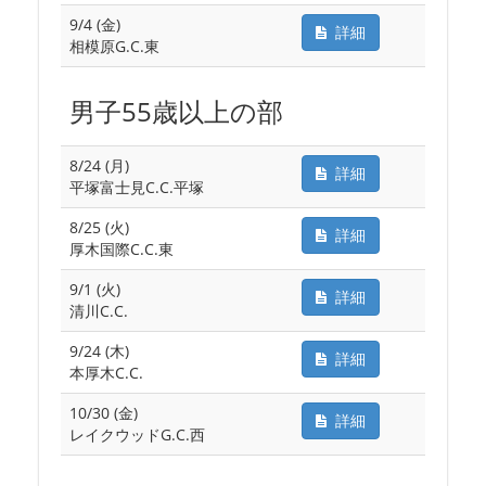
9/4 (金)
詳細
相模原G.C.東
男子55歳以上の部
8/24 (月)
詳細
平塚富士見C.C.平塚
8/25 (火)
詳細
厚木国際C.C.東
9/1 (火)
詳細
清川C.C.
9/24 (木)
詳細
本厚木C.C.
10/30 (金)
詳細
レイクウッドG.C.西