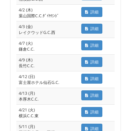
4/2 (木)
詳細
葉山国際C.C.ﾀﾞｲﾔﾓﾝﾄﾞ
4/3 (金)
詳細
レイクウッドG.C.西
4/7 (火)
詳細
鎌倉C.C.
4/9 (木)
詳細
長竹C.C.
4/12 (日)
詳細
富士屋ホテル仙石G.C.
4/13 (月)
詳細
本厚木C.C.
4/21 (火)
詳細
横浜C.C.東
5/11 (月)
詳細