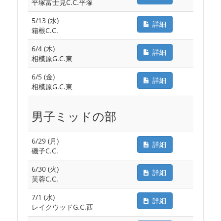
平塚富士見C.C.平塚
5/13 (水)
詳細
箱根C.C.
6/4 (木)
詳細
相模原G.C.東
6/5 (金)
詳細
相模原G.C.東
男子ミッドの部
6/29 (月)
詳細
磯子C.C.
6/30 (火)
詳細
芙蓉C.C.
7/1 (水)
詳細
レイクウッドG.C.西