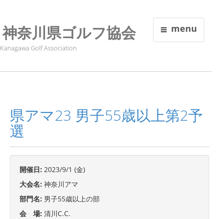
神奈川県ゴルフ協会
menu
Kanagawa Golf Association
県アマ23 男子55歳以上第2予
選
開催日:
2023/9/1 (金)
大会名:
神奈川アマ
部門名:
男子55歳以上の部
会 場:
清川C.C.