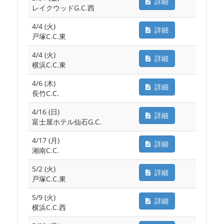
詳細
レイクウッドG.C.西
4/4 (火)
詳細
戸塚C.C.東
4/4 (火)
詳細
横浜C.C.東
4/6 (木)
詳細
長竹C.C.
4/16 (日)
詳細
富士屋ホテル仙石G.C.
4/17 (月)
詳細
湘南C.C.
5/2 (火)
詳細
戸塚C.C.東
5/9 (火)
詳細
横浜C.C.西