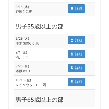
9/13 (水)
詳細
戸塚C.C.東
男子55歳以上の部
8/29 (火)
詳細
厚木国際C.C.東
9/1 (金)
詳細
清川C.C.
9/25 (月)
詳細
本厚木C.C.
10/13 (金)
詳細
レイクウッドG.C.西
男子65歳以上の部