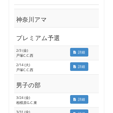
神奈川アマ
プレミアム予選
2/3 (金)
詳細
戸塚C.C.西
2/14 (火)
詳細
戸塚C.C.西
男子の部
3/24 (金)
詳細
相模原G.C.東
3/31 (金)