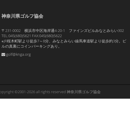
神奈川県ゴルフ協会
〒231-0002 横浜市中区海岸通4-20-1 ファインズビルみなとみらい302
TEL:045(680)5621 FAX:045(680)5622
※JR桜木町駅より徒歩7～8分、みなとみらい線馬車道駅より徒歩約3分。ビ
ルの真裏にコインパーキングあり。
golf@knga.org
opyright ©2001-2026 all rights reserved 神奈川県ゴルフ協会