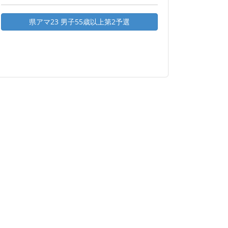
県アマ23 男子55歳以上第2予選