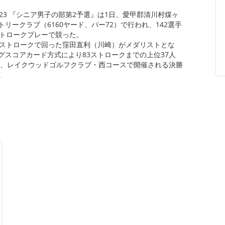
023 『シニア男子の部第2予選』は1日、愛甲郡清川村煤ヶ
リークラブ（6160ヤード、パー72）で行われ、142選手
ストロークプレーで競った。
ストロークで回った窪田直利（川崎）がメダリストとな
グスコアカード方式により83ストロークまでの上位37人
3日、レイクウッドゴルフクラブ・西コースで開催される決勝
。