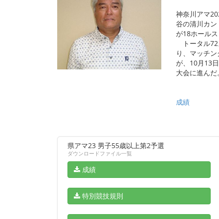
神奈川アマ2
谷の清川カント
が18ホール
トータル72
り、マッチン
が、10月1
大会に進んだ
成績
県アマ23 男子55歳以上第2予選
ダウンロードファイル一覧
成績
特別競技規則