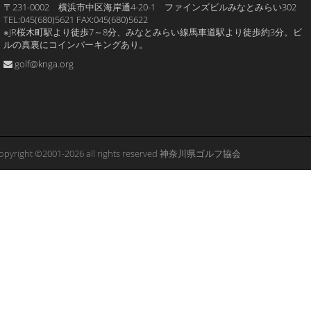
〒231-0002 横浜市中区海岸通4-20-1 ファインズビルみなとみらい302
TEL:045(680)5621 FAX:045(680)5622
※JR桜木町駅より徒歩7～8分、みなとみらい線馬車道駅より徒歩約3分。ビ
ルの真裏にコインパーキングあり。
golf@knga.org
opyright ©2001-2026 all rights reserved 神奈川県ゴルフ協会