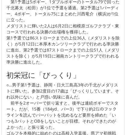
第1予選は5ボギー、1ダブルボギーのトータル79で回った
千北募太（松田）が1位で予選を通過。第2予選は1バーディ
ー、4ボギー、トータル75にまとめた川西竜介（横浜)が1位
に立った。
メダリストに輝いた2人は6月2日に相模原ゴルフクラブ・東
コースで行われる決勝の出場権を獲得した。
第1予選では86ストロークまでの上位36人（メダリストを除
く）が5月12日に本厚木カンツリークラブで行われる準決勝
に進出。第2予選では87ストロークまでの上位51人（メダリ
ストを除く）が5月19日に湘南カントリークラブで行われる
準決勝に進出した。
初栄冠に「びっくり」
○…男子第1予選は、静岡・日大三島高3年の千北がメダリス
トに輝いた。参加2度目の17歳は「びっくりしています。そ
れ以外にない」と戸惑い気味に喜んだ。
前半を2オーバーで折り返すと、後半は連続ボギーでスタ
ート。だが、15番（184yd、パー3）で下り約2㍍のフック
ラインを読んでパーパットを沈めるなど要所を締めた「い
つも3パットとOBをしないことが目標。それができたのが
よかった」と振り返った。
ゴルフを本格的に始めたのは高校入学直後。県アマ初挑戦