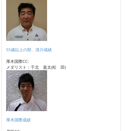
55歳以上の部、清川成績
厚木国際CC:
メダリスト：千北 嘉太(松 田)
厚木国際成績