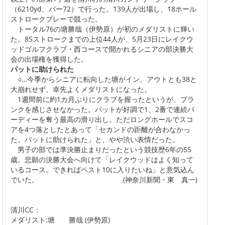
（6210yd、パー72）で行った。139人が出場し、18ホール
ストロークプレーで競った。
トータル76の塘勝哉（伊勢原）が初のメダリストに輝い
た。85ストロークまでの上位44人が、5月23日にレイクウ
ッドゴルフクラブ・西コースで開かれるシニアの部決勝大
会の出場権を獲得した。
パットに助けられた
○…今季からシニアに転向した塘がイン、アウトとも38と
大崩れせず、幸先よくメダリストになった。
1週間前に約1カ月ぶりにクラブを握ったというが、ブラ
ンクを感じさせなかった。パットが好調で1、2番で連続バ
ーディーを奪う最高の滑り出し。ただロングホールでスコ
アを4つ落としたとあって「セカンドの距離が合わなかっ
た。パットに助けられた」と、やや渋い表情だった。
男子の部では準決勝止まりだったという競技歴6年の55
歳。悲願の決勝大会へ向けて「レイクウッドはよく知って
いるコース。できればペスト10に入りたいね」と意気込ん
でいた。 (神奈川新聞・東 真一)
清川CC：
メダリスト:塘 勝哉 (伊勢原)