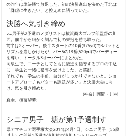
の昨年は準決勝で敗退した。初の決勝進出を決めた千北は
「謙虚に生きたい」と控えめに語っていた。
決勝へ気引き締め
○…男子第2予選のメダリストは横浜商大ゴルフ部監督の川
西。前半から細かく刻んで初の栄冠を勝ち取った。
前半は2オーバー。後半スタートの10番(375yd)で3パットと
リズムを崩しかけたが、パー5の13番(520yd)でバーディー
を奪い、トータル3オーバーにまとめた。
同級生で、コーチとしてともに後進を指導するプロの中込
に「学生と一緒に指導を受けました」と笑顔。
それでも「学生の手前、自分がしっかりできないと。ショ
ートアプローチもパターも課題が多い」と決勝大会に向
け、気を引き締めた。
(神奈川新聞・川村
真幸、須藤望夢)
シニア男子 塘が第1予選制す
県アマチュア選手権大会2014は4月1日、シニア男子（55歳
以上）の部第1予選を清川村の清川カントリークラブ