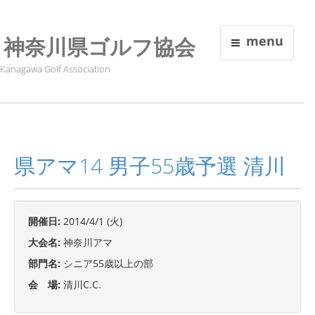
神奈川県ゴルフ協会
menu
Kanagawa Golf Association
県アマ14 男子55歳予選 清川
開催日:
2014/4/1 (火)
大会名:
神奈川アマ
部門名:
シニア55歳以上の部
会 場:
清川C.C.