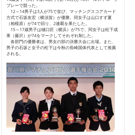
プレーで競った。
12～14男子は3人が75で並び、マッチングスコアカード
方式で石坂友宏（横須賀）が優勝。同女子は山口すず夏
（相模原）が74で回り、2連覇を果たした。
15～17歳男子は樋口匠（横浜）が75で、同女子は松下成
果（藤沢）が74をマークしてそれぞれ制した。
各部門の優勝者は、男女の部の決勝大会に出場。また、
男子の石坂と女子の松下は今秋の長崎国体代表として推薦
される。