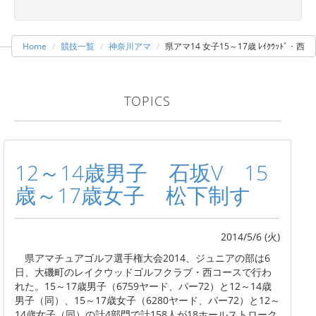
Home
競技一覧
神奈川アマ
県アマ14 女子15～17歳 ﾚｲｸｳｯﾄﾞ・西
TOPICS
12～14歳男子 石坂V 15
歳～17歳女子 松下制す
2014/5/6 (火)
県アマチュアゴルフ選手権大会2014、ジュニアの部は6
日、大磯町のレイクウッドゴルフクラブ・西コースで行わ
れた。15～17歳男子（6759ヤード、パー72）と12～14歳
男子（同）、15～17歳女子（6280ヤード、パー72）と12～
14歳女子（同）の計4部門で計158人が18ホールストローク