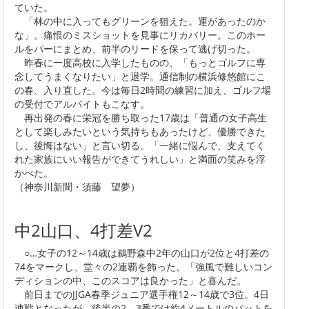
ていた。
「林の中に入ってもグリーンを狙えた。運があったのか
な」。痛恨のミスショットを見事にリカバリー。このホー
ルをパーにまとめ、前半のリードを保って逃げ切った。
昨春に一度高校に入学したものの、「もっとゴルフに専
念してうまくなりたい」と退学。通信制の横浜修悠館にこ
の春、入り直した。今は毎日2時間の練習に加え、ゴルフ場
の受付でアルバイトもこなす。
再出発の春に栄冠を勝ち取った17歳は「普通の女子高生
として楽しみたいという気持ちもあったけど、優勝できた
し、後悔はない」と言い切る。「一緒に悩んで、支えてく
れた家族にいい報告ができてうれしい」と満面の笑みを浮
かべた。
（神奈川新聞・須藤 望夢）
中2山口、4打差V2
○…女子の12～14歳は鵜野森中2年の山口が2位と4打差の
74をマークし、堂々の2連覇を飾った。「強風で難しいコン
ディションの中、このスコアは良かった」と喜んだ。
前日までのJJGA春季ジュニア選手権12～14歳で3位。4日
連戦となったが、後半の2、3番では約4メートルのパットを