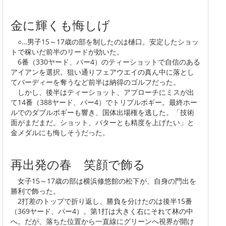
金に輝くも悔しげ
○…男子15～17歳の部を制したのは樋口。安定したショッ
トで稼いだ前半のリードが効いた。
6番（330ヤード、パー4）のティーショットで自信のある
アイアンを選択。狙い通りフェアウエイの真ん中に落とし
てバーディーを奪うなど前半は納得のゴルフだった。
しかし、後半はティーショット、アプローチにミスが出
て14番（388ヤード、パー4）でトリプルボギー。最終ホー
ルでのダブルボギーも響き、国体出場権を逃した。「技術
面がまだまだ。ショット、パターとも精度を上げたい」と
金メダルにも悔しそうだった。
再出発の春 笑顔で飾る
女子15～17歳の部は横浜修悠館の松下が、自身の門出を
勝利で飾った。
2打差のトップで折り返し、勝負を分けたのは後半15番
（369ヤード、パー4）。第1打は大きく右にそれて林の中
へ。だが、落ちた位置から一直線にグリーンへ視界が開け