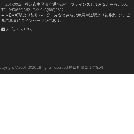
〒231-0002 横浜市中区海岸通4-20-1 ファインズビルみなとみらい302
TEL:045(680)5621 FAX:045(680)5622
※JR桜木町駅より徒歩7～8分、みなとみらい線馬車道駅より徒歩約3分。ビ
ルの真裏にコインパーキングあり。
golf@knga.org
opyright ©2001-2026 all rights reserved 神奈川県ゴルフ協会