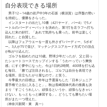
自分表現できる場所
男子12～14歳の岩戸中3年の石坂（横須賀）は序盤の勢い
を持続し、優勝をさらった。
インスタートの出だし10番（421ヤード、パー4）で5メ
ートルのバーディーパットを決めた。第1打を左ラフへ打ち
込んだ末の好打。「あれで気持ちも乗った。前半は楽しく
回れた」と自賛した。
以降はフェアウエーを一度も外さず1バーディー、5ボギ
ー。3人が75で並び、マッチングスコアカード方式での頂点
が転がり込んだ。
ゴルフを始めたのは10歳。野球少年だったが、父と回っ
たショートコースでカップインする「うわーっていう爽快
感」にすぐ夢中になった。今は1日約2時間、400球を打ち込
む毎日。「勝てば注目されるし、ゴルフは自分を表現でき
る場所。目立ちたがり屋なので」と笑う。
今季最大の目標は、昨年は予選落ちした「日本ジュニア
選手権で上位に入ること」。秋は長崎国体代表の推薦も決
まり「すごくうれしい。頑張るというか、頑張らなきゃい
けない。もっともっと練習する」。どうしても勝ちたい場
所がまた一つ増えた。
（神奈川新聞・東 真一）