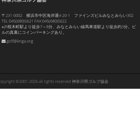
〒231-0002 横浜市中区海岸通4-20-1 ファインズビルみなとみらい302
TEL:045(680)5621 FAX:045(680)5622
※JR桜木町駅より徒歩7～8分、みなとみらい線馬車道駅より徒歩約3分。ビ
ルの真裏にコインパーキングあり。
golf@knga.org
opyright ©2001-2026 all rights reserved 神奈川県ゴルフ協会