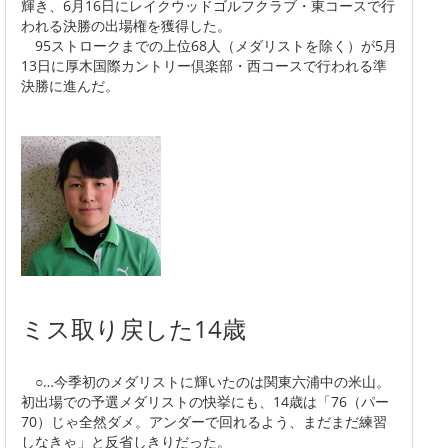
輝き、6月16日にレイクウッドゴルフクラブ・東コースで行
われる決勝の出場権を獲得した。
95ストロークまでの上位68人（メダリストを除く）が5月
13日に厚木国際カントリー倶楽部・西コースで行われる準
決勝に進んだ。
ミス取り戻した14歳
○…今季初のメダリストに輝いたのは関東六浦中の米山。
初出場での予選メダリストの快挙にも、14歳は「76（パー
70）じゃ全然ダメ。アンダーで回れるよう、まだまだ練習
しなきゃ」と反省しきりだった。