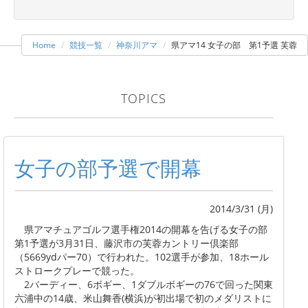
Home
競技一覧
神奈川アマ
県アマ14 女子の部 第1予選 芙蓉
TOPICS
女子の部予選で開幕
2014/3/31 (月)
県アマチュアゴルフ選手権2014の開幕を告げる女子の部
第1予選が3月31日、藤沢市の芙蓉カントリー倶楽部
（5669ydパー70）で行われた。102選手が参加、18ホール
ストロークプレーで競った。
2バーディー、6ボギー、1ダブルボギーの76で回った関東
六浦中の14歳、米山舞香(横浜)が初出場で初のメダリストに