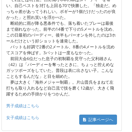
い、自己ベストを3打も上回る70で快勝した。「独走だ。め
っちゃ差があってうれしい。ボギーが1個だけだったのが良
かった」と照れ笑いを浮かべた。
断続的に雨が降る悪条件でも、落ち着いたプレーは最後
まで崩れなかった。前半の14番で下りの5メートルを沈め、
この日最初のバーディー。後半もパーオンを外したのは3ホ
ールだけという好ショットを連発した。
パットも好調で2番の2メートル、8番の4メートルを沈め
てスコアを伸ばす。3パットは一度もなかった。
前回大会6位だった息子の初制覇を見守った父利雄さん
（42）は「バーディーを奪ったときに、ちょっと控えめな
ガッツポーズをしていた。普段は表に出さない子。こんな
こともするんだな」と目を細めた。
夢は大きく「海外メジャー制覇」。片山晋呉をまねて左
打ちも取り入れるなど自己流で技を磨く12歳が、大きく飛
躍するための手掛かりをつかんだ。
男子成績はこちら
女子成績はこちら
記事ページへ