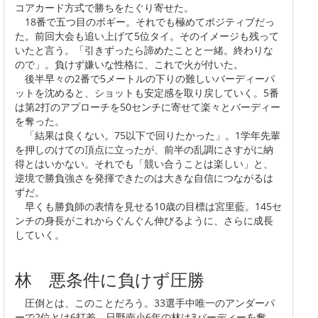
コアカード方式で勝ちをたぐり寄せた。
18番で五つ目のボギー。それでも極めてポジティブだっ
た。前回大会も追い上げて5位タイ。そのイメージも残って
いたと言う。「引きずったら諦めたことと一緒。終わりな
ので」。負けず嫌いな性格に、これで火が付いた。
後半早々の2番で5メートルの下りの難しいバーディーパ
ットを沈めると、ショットも安定感を取り戻していく。5番
は第2打のアプローチを50センチに寄せて楽々とバーディー
を奪った。
「結果は良くない。75以下で回りたかった」。1学年先輩
を押しのけての頂点に立ったが、前半の乱調にさすがに納
得とはいかない。それでも「競い合うことは楽しい」と、
逆境で勝負強さを発揮できたのは大きな自信につながるは
ずだ。
早くも勝負師の表情を見せる10歳の目標は宮里藍。145セ
ンチの身長がこれからぐんぐん伸びるように、さらに成長
していく。
林 悪条件に負けず圧勝
圧倒とは、このことだろう。33選手中唯一のアンダーパ
ーで2位とは6打差。日野南小6年の林は3バーディーを奪