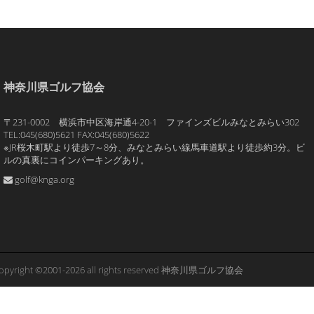
神奈川県ゴルフ協会
〒231-0002 横浜市中区海岸通4-20-1 ファインズビルみなとみらい302
TEL:045(680)5621 FAX:045(680)5622
※JR桜木町駅より徒歩7～8分、みなとみらい線馬車道駅より徒歩約3分。ビ
ルの真裏にコインパーキングあり。
golf@knga.org
opyright ©2001-2026 all rights reserved 神奈川県ゴルフ協会