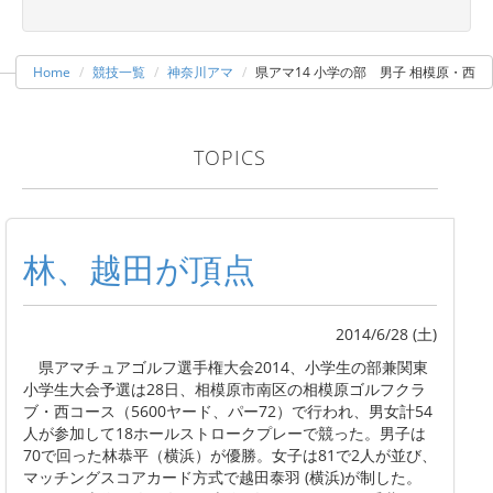
Home
競技一覧
神奈川アマ
県アマ14 小学の部 男子 相模原・西
TOPICS
林、越田が頂点
2014/6/28 (土)
県アマチュアゴルフ選手権大会2014、小学生の部兼関東
小学生大会予選は28日、相模原市南区の相模原ゴルフクラ
ブ・西コース（5600ヤード、パー72）で行われ、男女計54
人が参加して18ホールストロークプレーで競った。男子は
70で回った林恭平（横浜）が優勝。女子は81で2人が並び、
マッチングスコアカード方式で越田泰羽 (横浜)が制した。