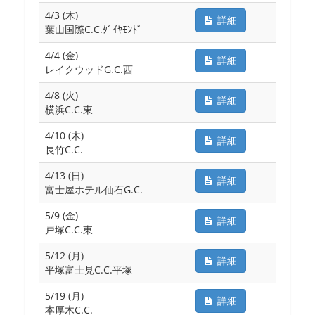
4/3 (木)
詳細
葉山国際C.C.ﾀﾞｲﾔﾓﾝﾄﾞ
4/4 (金)
詳細
レイクウッドG.C.西
4/8 (火)
詳細
横浜C.C.東
4/10 (木)
詳細
長竹C.C.
4/13 (日)
詳細
富士屋ホテル仙石G.C.
5/9 (金)
詳細
戸塚C.C.東
5/12 (月)
詳細
平塚富士見C.C.平塚
5/19 (月)
詳細
本厚木C.C.