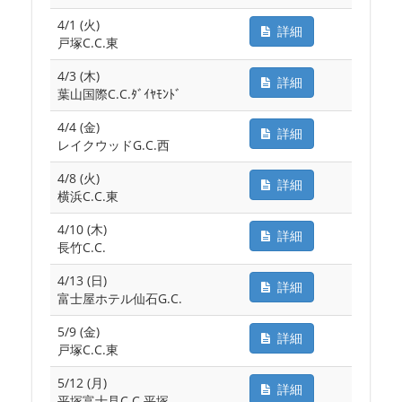
4/1 (火)
詳細
戸塚C.C.東
4/3 (木)
詳細
葉山国際C.C.ﾀﾞｲﾔﾓﾝﾄﾞ
4/4 (金)
詳細
レイクウッドG.C.西
4/8 (火)
詳細
横浜C.C.東
4/10 (木)
詳細
長竹C.C.
4/13 (日)
詳細
富士屋ホテル仙石G.C.
5/9 (金)
詳細
戸塚C.C.東
5/12 (月)
詳細
平塚富士見C.C.平塚