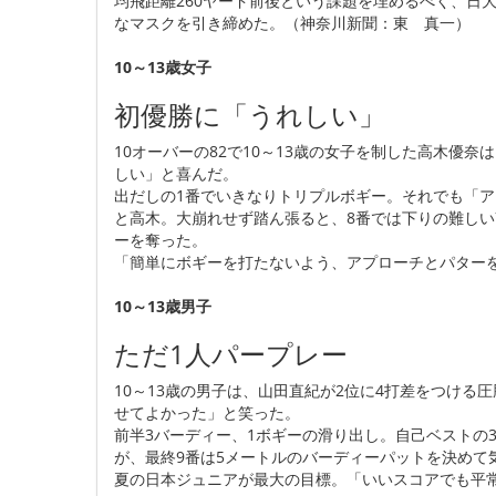
均飛距離260ヤード前後という課題を埋めるべく、日
なマスクを引き締めた。（神奈川新聞：東 真一）
10～13歳女子
初優勝に「うれしい」
10オーバーの82で10～13歳の女子を制した高木優
しい」と喜んだ。
出だしの1番でいきなりトリプルボギー。それでも「
と高木。大崩れせず踏ん張ると、8番では下りの難しい
ーを奪った。
「簡単にボギーを打たないよう、アプローチとパター
10～13歳男子
ただ1人パープレー
10～13歳の男子は、山田直紀が2位に4打差をつける
せてよかった」と笑った。
前半3バーディー、1ボギーの滑り出し。自己ベストの
が、最終9番は5メートルのバーディーパットを決めて
夏の日本ジュニアが最大の目標。「いいスコアでも平