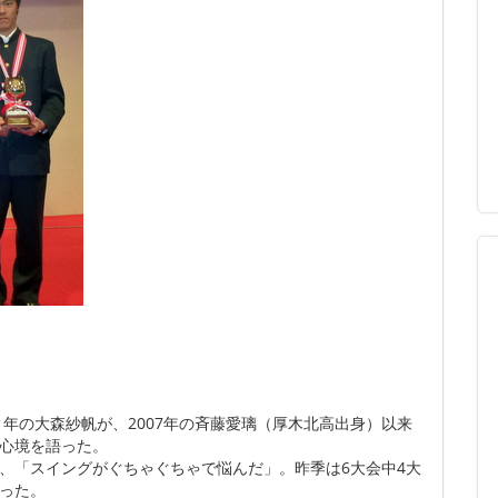
1年の大森紗帆が、2007年の斉藤愛璃（厚木北高出身）以来
と心境を語った。
、「スイングがぐちゃぐちゃで悩んだ」。昨季は6大会中4大
った。