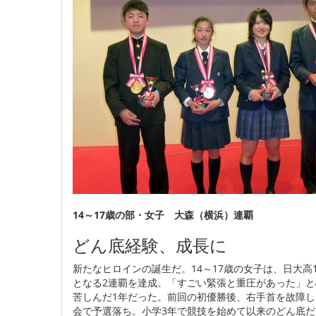
14～17歳の部・女子 大森（横浜）連覇
どん底経験、成長に
新たなヒロインの誕生だ。14～17歳の女子は、日大高
となる2連覇を達成。「すごい緊張と重圧があった」
苦しんだ1年だった。前回の初優勝後、右手首を故障し
会で予選落ち。小学3年で競技を始めて以来のどん底だ