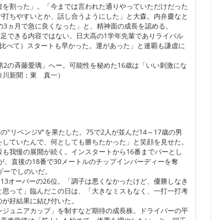
腹を割った」。「今までは言われた通りやっていただけだった
が打ちやすいとか、話し合うようにした」と大森。内弁慶なと
の3ヵ月で急に良くなった」と、精神面の成長を認める。
満足できる内容ではない。日大高の1学年先輩でありライバル
に比べて）スタートも早かった。運があった」と連覇も謙虚に
第2の斉藤愛璃」へー。可能性を秘めた16歳は「いい刺激にな
奈川新聞：東 真一）
"リベンジV"を果たした。75で2人が並んだ14～17歳の男
をしていたんで、何としても勝ちたかった」と笑顔を見せた。
も我慢の展開が続く。インスタートから16番までパーとし
が、直後の18番で30メートルのチップインバーディーを奪
ギーでしのいだ。
13オーバーの26位。「調子は悪くなかったけど、優勝しなき
と思って」臨んだこの日は、「大きなミスもなく、一打一打考
のが好結果に結び付いた。
ンジュニアカップ」を制すなど期待の成長株。ドライバーの平