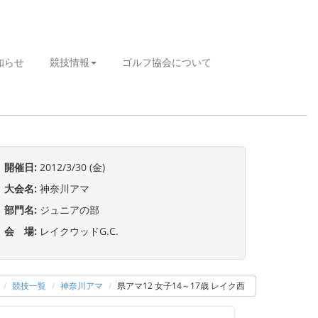
知らせ
競技情報
ゴルフ協会について
開催日:
2012/3/30 (金)
大会名:
神奈川アマ
部門名:
ジュニアの部
会 場:
レイクウッドG.C.
競技一覧
神奈川アマ
県アマ12 女子14～17歳 レイク西