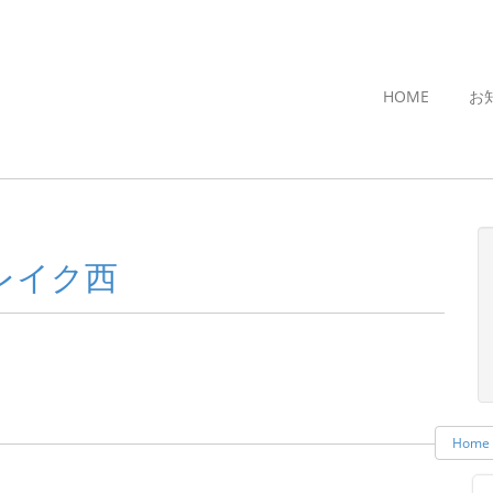
HOME
お
 レイク西
Home