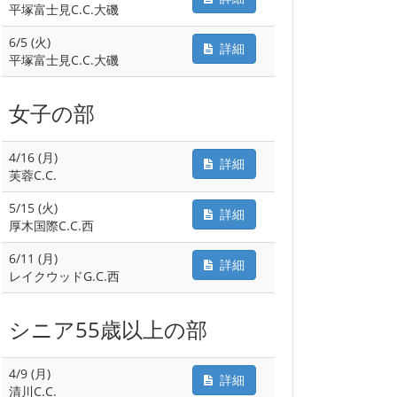
平塚富士見C.C.大磯
6/5 (火)
詳細
平塚富士見C.C.大磯
女子の部
4/16 (月)
詳細
芙蓉C.C.
5/15 (火)
詳細
厚木国際C.C.西
6/11 (月)
詳細
レイクウッドG.C.西
シニア55歳以上の部
4/9 (月)
詳細
清川C.C.