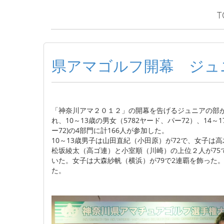
T
県アマゴルフ開幕 ジュ
「神奈川アマ２０１２」の開幕を告げるジュニアの部が
れ、10～13歳の男女（5782ヤード、パー72）、14～1
ー72)の4部門に計166人が参加した。
10～13歳男子は山田直紀（小田原）が72で、女子は高
松坂綾太（高ゴ連）と小室順（川崎）の上位２人が75
いた。女子は大森紗帆（横浜）が79で2連覇を飾った
た。