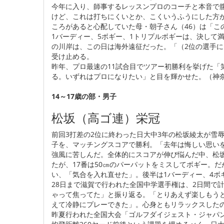
今年に入り、師事するレッスンプロのコーチと本音で
けど、これは打ちにくいとか、こくいうふうにした方
ころがあると心配していた母・朝子さん（46）は「こ
1バーディー、5ボギー、1トリプルボギーは、決して
の川岸は、この日は海外遠征だった。「（2位の選手
受け止める。
昨年、プロ最速の11試合目でツアー初勝利を挙げた「
る。いずれはプロになりたい」と目を輝かせた。（神
14～17歳の部・男子
松坂（高ゴ連）栄冠
前回3打差の2位に終わった日大中3年の松坂綾太が雪辱の
子を、マッチングスコアで勝利。「去年は悔しい思い
強風に苦しんだ。全体的にスコアが伸び悩んだ中、松坂
たが、17番は50㎝のパーパットをミスしてボギー。だ
い、「気合を入れ直せた」。後半は1バーディー、4ボ
28日まで滋賀で行われた全国中学選手権は、2日間で計
ゃって焦ってた」と振り返る。「とりあえず楽しもう
えて冷静にプレーできた」。心身ともリラックスした
昨夏行われた全国大会「ゴルフダイジェスト・ジャパ