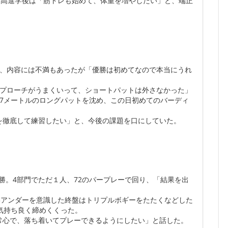
大高進学後は「筋トレも始めて、体重を増やしたい」と、端正
奈は、内容には不満もあったが「優勝は初めてなので本当にうれ
アプローチがうまくいって、ショートパットは外さなかった」
7メートルのロングパットを沈め、この日初めてのバーディ
を徹底して練習したい」と、今後の課題を口にしていた。
圧勝。4部門でただ１人、72のパープレーで回り、「結果を出
3アンダーを意識した終盤はトリプルボギーをたたくなどした
気持ち良く締めくくった。
常心で、落ち着いてプレーできるようにしたい」と話した。