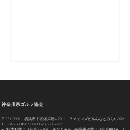
神奈川県ゴルフ協会
〒231-0002 横浜市中区海岸通4-20-1 ファインズビルみなとみらい302
TEL:045(680)5621 FAX:045(680)5622
※JR桜木町駅より徒歩7～8分、みなとみらい線馬車道駅より徒歩約3分。ビ