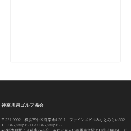
神奈川県ゴルフ協会
〒231-0002 横浜市中区海岸通4-20-1 ファインズビルみなとみらい302
TEL:045(680)5621 FAX:045(680)5622
※JR桜木町駅より徒歩7～8分、みなとみらい線馬車道駅より徒歩約3分。ビ