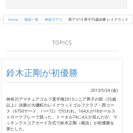
Home
競技一覧
神奈川アマ
県アマ13 男子55歳決勝 レイクウッド
TOPICS
鈴木正剛が初優勝
2013/5/24 (金)
神奈川アマチュアゴルフ選手権2013シニア男子の部（55歳
以上）決勝が大磯町のレイクウッドゴルフクラブ・西コー
ス（6750ヤード、パー72）で行われ、164人が18ホールス
トロークプレーで競った。トータル74に4人が並んだが、マ
ッチングスコアカード方式で鈴木正剛（横浜）が初優勝を
果たした。