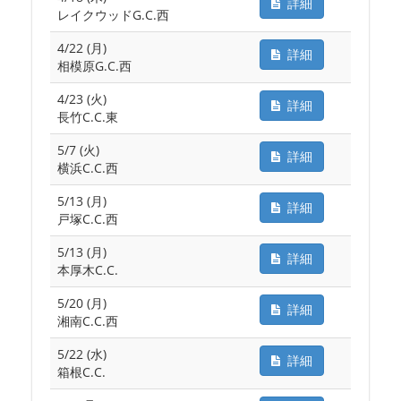
詳細
レイクウッドG.C.西
4/22 (月)
詳細
相模原G.C.西
4/23 (火)
詳細
長竹C.C.東
5/7 (火)
詳細
横浜C.C.西
5/13 (月)
詳細
戸塚C.C.西
5/13 (月)
詳細
本厚木C.C.
5/20 (月)
詳細
湘南C.C.西
5/22 (水)
詳細
箱根C.C.