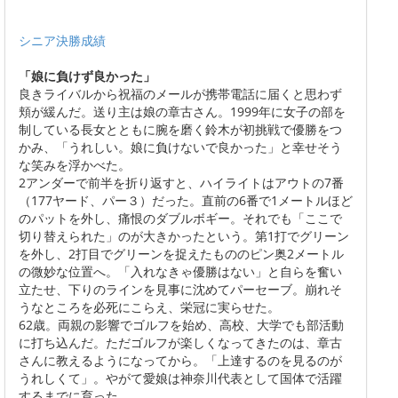
シニア決勝成績
「娘に負けず良かった」
良きライバルから祝福のメールが携帯電話に届くと思わず
頬が緩んだ。送り主は娘の章古さん。1999年に女子の部を
制している長女とともに腕を磨く鈴木が初挑戦で優勝をつ
かみ、「うれしい。娘に負けないで良かった」と幸せそう
な笑みを浮かべた。
2アンダーで前半を折り返すと、ハイライトはアウトの7番
（177ヤード、パー３）だった。直前の6番で1メートルほど
のパットを外し、痛恨のダブルボギー。それでも「ここで
切り替えられた」のが大きかったという。第1打でグリーン
を外し、2打目でグリーンを捉えたもののピン奥2メートル
の微妙な位置へ。「入れなきゃ優勝はない」と自らを奮い
立たせ、下りのラインを見事に沈めてパーセーブ。崩れそ
うなところを必死にこらえ、栄冠に実らせた。
62歳。両親の影響でゴルフを始め、高校、大学でも部活動
に打ち込んだ。ただゴルフが楽しくなってきたのは、章古
さんに教えるようになってから。「上達するのを見るのが
うれしくて」。やがて愛娘は神奈川代表として国体で活躍
するまでに育った。