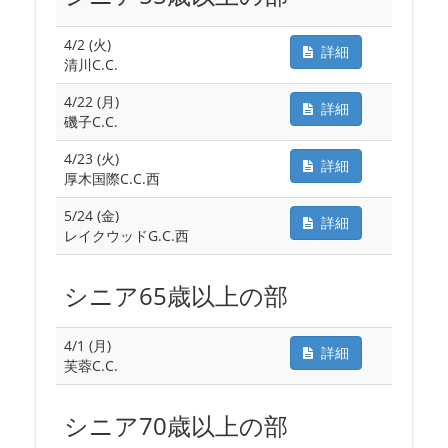
4/2 (火)
詳細
清川C.C.
4/22 (月)
詳細
磯子C.C.
4/23 (火)
詳細
厚木国際C.C.西
5/24 (金)
詳細
レイクウッドG.C.西
シニア65歳以上の部
4/1 (月)
詳細
芙蓉C.C.
シニア70歳以上の部