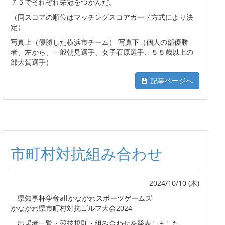
７５でそれぞれ栄冠をつかんだ。
（同スコアの順位はマッチングスコアカード方式により決
定）
写真上（優勝した横浜市チーム） 写真下（個人の部優勝
者、左から、一般朝見選手、女子石原選手、５５歳以上の
部大賀選手）
記事ページへ
市町村対抗組み合わせ
2024/10/10 (木)
県知事杯争奪allかながわスポーツゲームズ
かながわ県市町村対抗ゴルフ大会2024
出場者一覧・競技規則・組み合わせを発表しました。