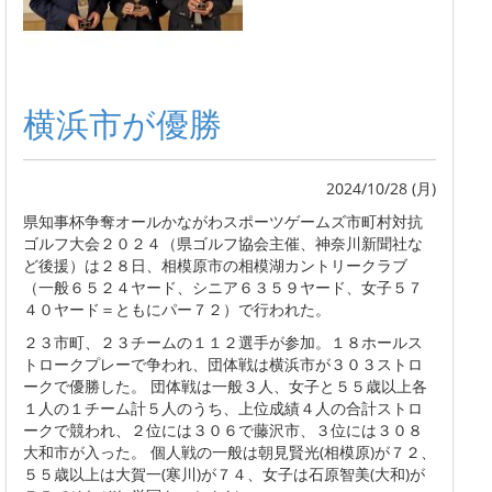
横浜市が優勝
2024/10/28 (月)
県知事杯争奪オールかながわスポーツゲームズ市町村対抗
ゴルフ大会２０２４（県ゴルフ協会主催、神奈川新聞社な
ど後援）は２８日、相模原市の相模湖カントリークラブ
（一般６５２４ヤード、シニア６３５９ヤード、女子５７
４０ヤード＝ともにパー７２）で行われた。
２３市町、２３チームの１１２選手が参加。１８ホールス
トロークプレーで争われ、団体戦は横浜市が３０３ストロ
ークで優勝した。 団体戦は一般３人、女子と５５歳以上各
１人の１チーム計５人のうち、上位成績４人の合計ストロ
ークで競われ、２位には３０６で藤沢市、３位には３０８
大和市が入った。 個人戦の一般は朝見賢光(相模原)が７２、
５５歳以上は大賀一(寒川)が７４、女子は石原智美(大和)が