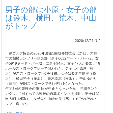
男子の部は小原・女子の部
は鈴木、横田、荒木、中山
がトップ
2020/12/21 (月)
県ゴルフ協会の2020年度第5回研修競技会は21日、大和
市の相模カンツリー倶楽部（男子6632ヤード・パー72、女
子5919ヤード・パー72）に男子94人、女子47人が参加、18
ホールストロークプレーで競われた。男子は小原淳（横
浜）が71ストロークで1位を獲得。女子は鈴木早愉里（横
浜）、横田光子（藤沢）、荒木幸恵（横浜）、中山ゆかり
（寒川）が84ストロークでそれぞれ1位となった。
年間5回の競技会の第1回が中止となったため、年間ランキ
ングは、4回すべての競技の通算ポイントを採用。男子は武
田大輔（横浜）、女子は中山ゆかり（寒川）がそれぞれト
ップに輝いた。