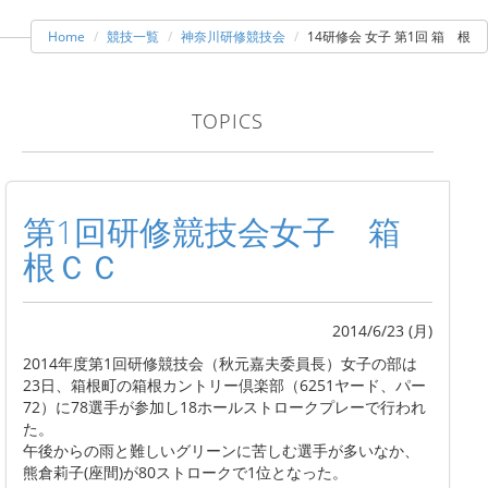
Home
競技一覧
神奈川研修競技会
14研修会 女子 第1回 箱 根
TOPICS
第1回研修競技会女子 箱
根ＣＣ
2014/6/23 (月)
2014年度第1回研修競技会（秋元嘉夫委員長）女子の部は
23日、箱根町の箱根カントリー倶楽部（6251ヤード、パー
72）に78選手が参加し18ホールストロークプレーで行われ
た。
午後からの雨と難しいグリーンに苦しむ選手が多いなか、
熊倉莉子(座間)が80ストロークで1位となった。