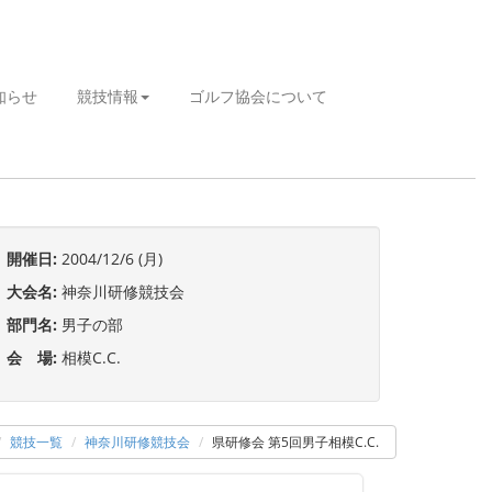
知らせ
競技情報
ゴルフ協会について
開催日:
2004/12/6 (月)
大会名:
神奈川研修競技会
部門名:
男子の部
会 場:
相模C.C.
競技一覧
神奈川研修競技会
県研修会 第5回男子相模C.C.