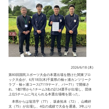
2026/6/18 (木)
第80回国民スポーツ大会の本選出場を懸けた関東ブロ
ック大会が、6月18日(木)千葉県の袖ヶ浦カンツリーク
ラブ・袖ヶ浦コース(7119ヤード、パー71）で開催さ
れ、1都7県から1チーム3名の計24選手が出場し、団体
上位5チームに与えられる本選出場権を競った。
本県からは翁浩宇（77）、坂倉拓未（72）、山﨑絆
太（75）が出場し、4位の成績で大会を通過。3年ぶり