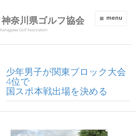
神奈川県ゴルフ協会
menu
Kanagawa Golf Association
少年男子が関東ブロック大会
4位で
国スポ本戦出場を決める