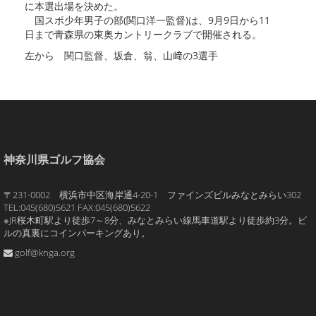
に本選出場を決めた。
国スポ少年男子の部(関口洋一監督)は、9月9日から11
日まで青森県の東奥カントリークラブで開催される。
左から 関口監督、坂倉、翁、山﨑の3選手
神奈川県ゴルフ協会
〒231-0002 横浜市中区海岸通4-20-1 ファインズビルみなとみらい302
TEL:045(680)5621 FAX:045(680)5622
※JR桜木町駅より徒歩7～8分、みなとみらい線馬車道駅より徒歩約3分。ビ
ルの真裏にコインパーキングあり。
golf@knga.org