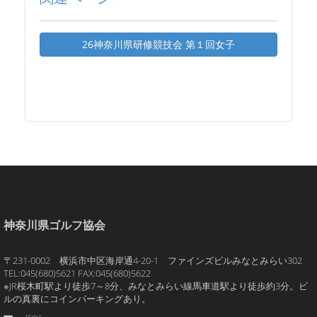
26神奈川県研修競技会 第１回女子
神奈川県ゴルフ協会
〒231-0002 横浜市中区海岸通4-20-1 ファインズビルみなとみらい302
TEL:045(680)5621 FAX:045(680)5622
※JR桜木町駅より徒歩7～8分、みなとみらい線馬車道駅より徒歩約3分。ビ
ルの真裏にコインパーキングあり。