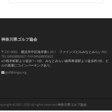
神奈川県ゴルフ協会
〒231-0002 横浜市中区海岸通4-20-1 ファインズビルみなとみらい302
TEL:045(680)5621 FAX:045(680)5622
※JR桜木町駅より徒歩7～8分、みなとみらい線馬車道駅より徒歩約3分。ビ
ルの真裏にコインパーキングあり。
golf@knga.org
opyright ©2001-2026 all rights reserved 神奈川県ゴルフ協会