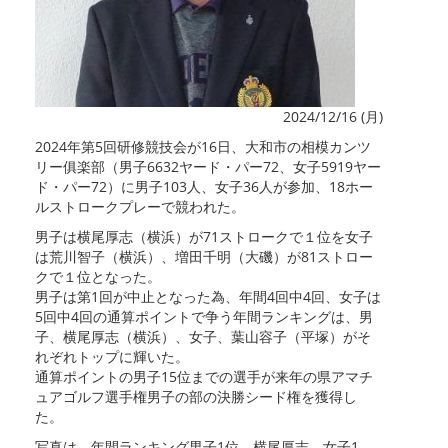
2024/12/16 (月)
2024年第5回研修競技会が16日、大和市の相模カンツ
リー俱楽部（男子6632ヤード・パー72、女子5919ヤー
ド・パー72）に男子103人、女子36人が参加、18ホー
ルストロークプレーで競われた。
男子は横尾厚志（横浜）が71ストロークで１位を女子
は荒川智子（横浜）、増田千明（大磯）が81ストロー
クで１位となった。
男子は第1回が中止となった為、年間4回中4回、女子は
5回中4回の通算ポイントで争う年間ランキングは、男
子、横尾厚志（横浜）、女子、葉山容子（平塚）がそ
れぞれトップに輝いた。
通算ポイントの男子15位までの選手が来年の県アマチ
ュアゴルフ選手権男子の部の決勝シード権を獲得し
た。
写真は、年間ランキング男子1位、横尾厚志、女子1