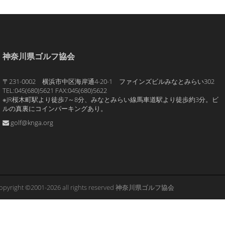
神奈川県ゴルフ協会
〒231-0002 横浜市中区海岸通4-20-1 ファインズビルみなとみらい302
TEL:045(680)5621 FAX:045(680)5622
※JR桜木町駅より徒歩7～8分、みなとみらい線馬車道駅より徒歩約3分。ビ
ルの真裏にコインパーキングあり。
golf@knga.org
opyright ©2001-2026 all rights reserved 神奈川県ゴルフ協会