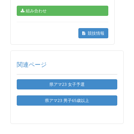
組み合わせ
競技情報
関連ページ
県アマ23 女子予選
県アマ23 男子65歳以上