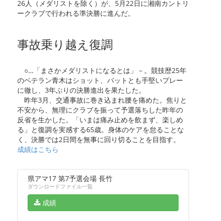
26人（メダリストを除く）が、5月22日に湘南カントリ
ークラブで行われる準決勝に進んだ。
事故乗り越え復調
○…「まさかメダリストになるとは」－。競技歴25年
のベテラン青木はショット、パットとも手堅いプレー
に徹し、3年ぶりの決勝進出を果たした。
昨年3月、交通事故に巻き込まれ腰を痛めた。焦りと
不安から、無理にクラブを振って予選落ちした昨年の
反省を生かした。「いまは痛み止めを飲まず、楽しめ
る」と復調を実感する65歳。身体のケアを怠ることな
く、決勝では2日間を無事に回り切ることを目指す。
成績はこちら
県アマ17 第7予選会場 長竹
ダウンロードファイル一覧
成績