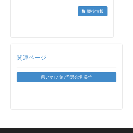
競技情報
関連ページ
県アマ17 第7予選会場 長竹