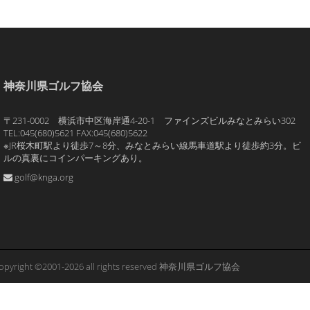
神奈川県ゴルフ協会
〒231-0002 横浜市中区海岸通4-20-1 ファインズビルみなとみらい302
TEL:045(680)5621 FAX:045(680)5622
※JR桜木町駅より徒歩7～8分、みなとみらい線馬車道駅より徒歩約3分。ビ
ルの真裏にコインパーキングあり。
golf@knga.org
opyright ©2001-2026 all rights reserved 神奈川県ゴルフ協会