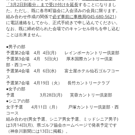
「3月2日到着分」まで受け付けを延長
することになりまし
た。ただし、既に各市町協会に入会済みの会員に限ります。
組み合わせ作成の関係で
必ず事前に事務局(045-680-5621
）
に電話連絡をしてから、正式手続きで申し込んでください。
なお、既に締め切られた会場でのキャンセル待ちを申し込む
ことは出来ません。
●男子の部
予選第2会場 4月 4日(月) レインボーカントリー倶楽部
予選第3会場 4月 5日(火) 厚木国際カントリー倶楽
部・西コース
予選第4会場 4月 6日(水) 富士屋ホテル仙石ゴルフコー
ス
予選第7会場 4月19日（火） 長竹カントリークラブ
●女子の部
予選 3月28日(月) 芙蓉カントリー倶楽部
●シニアの部
女子予選 4月11日（月） 戸塚カントリー倶楽部・西
コース
組み合わせ(男女予選、シニア男女予選、ミッドシニア男子)
は
3月14日(月)、県ゴルフ協会ホームページで発表予定です
（神奈川新聞には13日に掲載）。