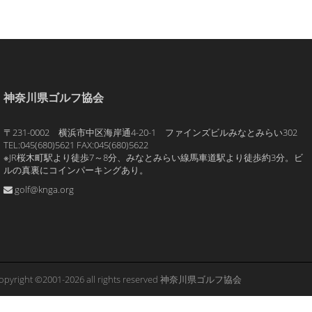
神奈川県ゴルフ協会
〒231-0002 横浜市中区海岸通4-20-1 ファインズビルみなとみらい302
TEL:045(680)5621 FAX:045(680)5622
※JR桜木町駅より徒歩7～8分、みなとみらい線馬車道駅より徒歩約3分。ビ
ルの真裏にコインパーキングあり。
golf@knga.org
opyright ©2001-2026 all rights reserved 神奈川県ゴルフ協会