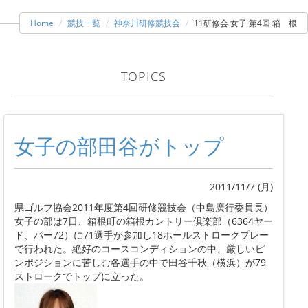
Home
競技一覧
神奈川研修競技会
11研修会 女子 第4回 箱 根
TOPICS
女子の部田谷がトップ
2011/11/7 (月)
県ゴルフ協会2011年度第4回研修競技会（中島廣行委員長）
女子の部は7日、箱根町の箱根カントリー倶楽部（6364ヤー
ド、パー72）に71選手が参加し18ホールストロークプレー
で行われた。絶好のコースコンディションの中、厳しいピ
ンポジションに苦しむ各選手の中で田谷千秋（横浜）が79
ストロークでトップに立った。