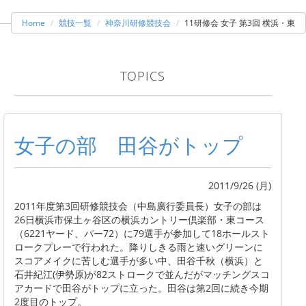
Home
競技一覧
神奈川研修競技会
11研修会 女子 第3回 横浜・東
TOPICS
女子の部 田谷がトップ
2011/9/26 (月)
2011年度第3回研修競技会（中島廣行委員長）女子の部は
26日横浜市保土ヶ谷区の横浜カントリー倶楽部・東コース
（6221ヤード、パー72）に79選手が参加して18ホールスト
ロークプレーで行われた。降りしきる雨と速いグリーンに
スコアメイクに苦しむ選手が多い中、田谷千秋（横浜）と
石井紀江(伊勢原)が82ストロークで並んだがマッチングスコ
アカードで田谷がトップに立った。田谷は第2回に続き今期
2度目のトップ。