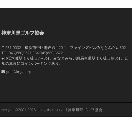
神奈川県ゴルフ協会
〒231-0002 横浜市中区海岸通4-20-1 ファインズビルみなとみらい302
TEL:045(680)5621 FAX:045(680)5622
※JR桜木町駅より徒歩7～8分、みなとみらい線馬車道駅より徒歩約3分。ビ
ルの真裏にコインパーキングあり。
golf@knga.org
opyright ©2001-2026 all rights reserved 神奈川県ゴルフ協会