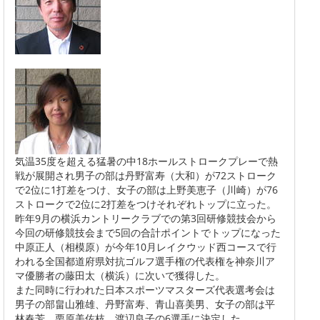
気温35度を超える猛暑の中18ホールストロークプレーで熱
戦が展開され男子の部は丹野富寿（大和）が72ストローク
で2位に1打差をつけ、女子の部は上野美恵子（川崎）が76
ストロークで2位に2打差をつけそれぞれトップに立った。
昨年9月の横浜カントリークラブでの第3回研修競技会から
今回の研修競技会まで5回の合計ポイントでトップになった
中原正人（相模原）が今年10月レイクウッド西コースで行
われる全国都道府県対抗ゴルフ選手権の代表権を神奈川ア
マ優勝者の藤田太（横浜）に次いで獲得した。
また同時に行われた日本スポーツマスターズ代表選考会は
男子の部畠山雅雄、丹野富寿、青山喜美男、女子の部は平
林春芳、栗原美佐枝、渡辺良子の6選手に決定した。